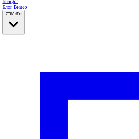
finar
got
Блог
Видео
Утилиты