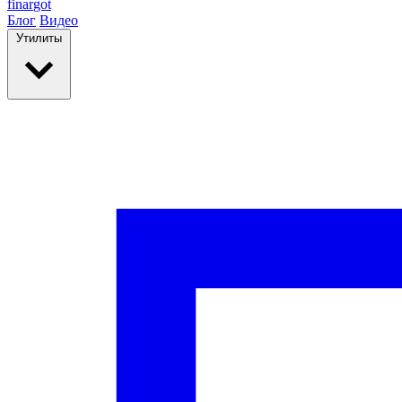
finar
got
Блог
Видео
Утилиты