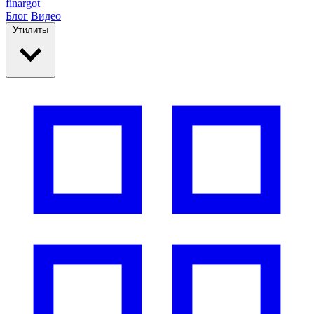
finar
got
Блог
Видео
Утилиты