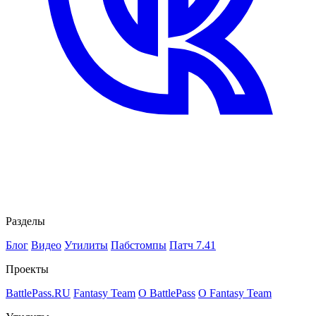
Разделы
Блог
Видео
Утилиты
Пабстомпы
Патч 7.41
Проекты
BattlePass.RU
Fantasy Team
О BattlePass
О Fantasy Team