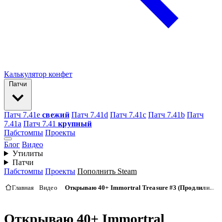
Калькулятор конфет
Патчи
Патч 7.41e
свежий
Патч 7.41d
Патч 7.41c
Патч 7.41b
Патч
7.41а
Патч 7.41
крупный
Пабстомпы
Проекты
Блог
Видео
Утилиты
Патчи
Пабстомпы
Проекты
Пополнить Steam
Главная
Видео
Открываю 40+ Immortral Treasure #3 (Продлили...
Открываю 40+ Immortral