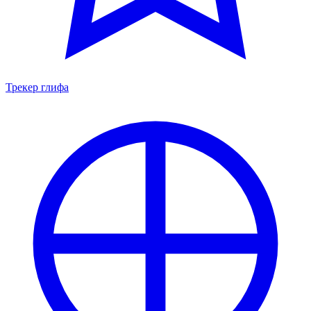
Трекер глифа