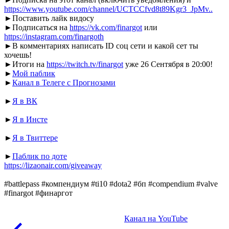
https://www.youtube.com/channel/UCTCCfvd8t89Kgr3_JpMv..
►Поставить лайк видосу
►Подписаться на
https://vk.com/finargot
или
https://instagram.com/finargoth
►В комментариях написать ID соц сети и какой сет ты
хочешь!
►Итоги на
https://twitch.tv/finargot
уже 26 Сентября в 20:00!
►
Мой паблик
►
Канал в Телеге с Прогнозами
►
Я в ВК
►
Я в Инсте
►
Я в Твиттере
►
Паблик по доте
https://lizaonair.com/giveaway
#battlepass #компендиум #ti10 #dota2 #бп #compendium #valve
#finargot #финаргот
Канал на YouTube