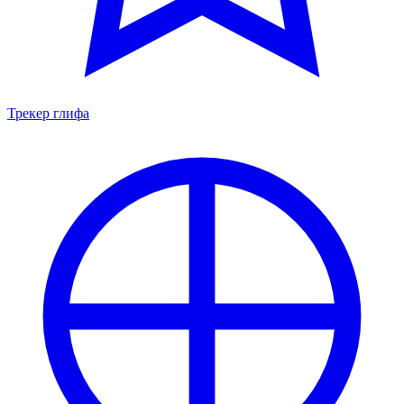
Трекер глифа