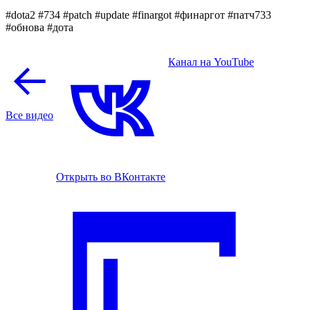
#dota2 #734 #patch #update #finargot #финаргот #патч733
#обнова #дота
Канал на YouTube
Все видео
Открыть во ВКонтакте