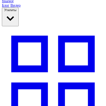
finar
got
Блог
Видео
Утилиты