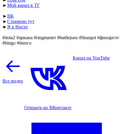
►
Мой канал в ТГ
►
ВК
►
Стримлю тут
►
Я в Инсте
#dota2 #аркана #ringmaster #battlepass #finargot #финаргот
#bingo #бинго
Канал на YouTube
Все видео
Открыть во ВКонтакте