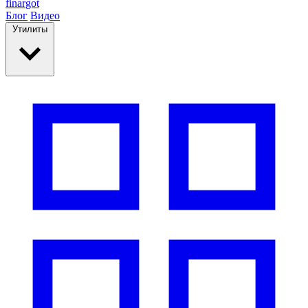
finar
got
Блог
Видео
Утилиты