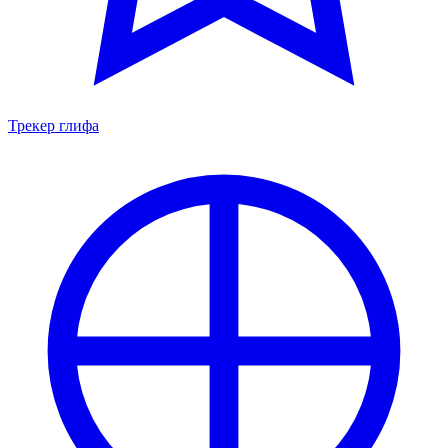
Трекер глифа