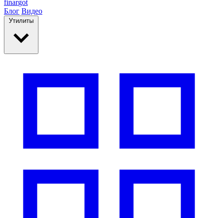
finar
got
Блог
Видео
Утилиты