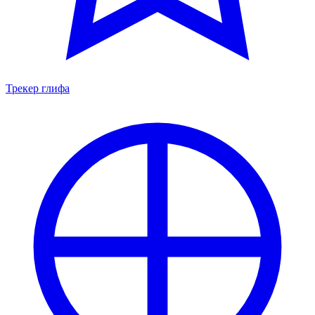
Трекер глифа