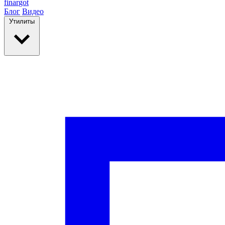
finar
got
Блог
Видео
Утилиты