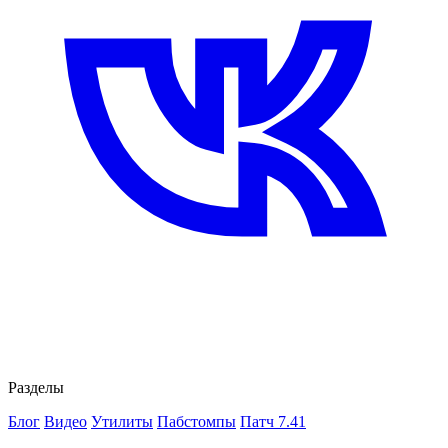
Разделы
Блог
Видео
Утилиты
Пабстомпы
Патч 7.41