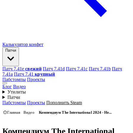
Калькулятор конфет
Патчи
Патч 7.41e
свежий
Патч 7.41d
Патч 7.41c
Патч 7.41b
Патч
7.41а
Патч 7.41
крупный
Пабстомпы
Проекты
Блог
Видео
Утилиты
Патчи
Пабстомпы
Проекты
Пополнить Steam
Главная
Видео
Компендиум The International 2024 - Не...
Компендиум The International