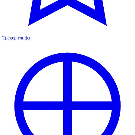
Трекер глифа