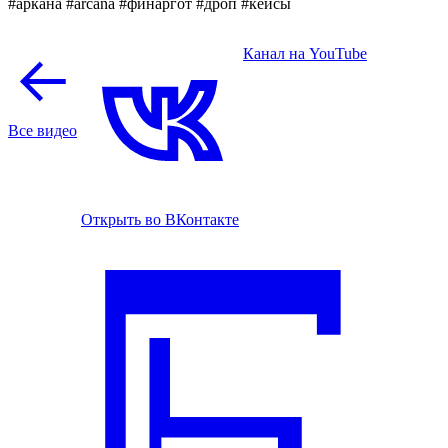
#аркана #arcana #финаргот #дроп #кейсы
Канал на YouTube
Все видео
Открыть во ВКонтакте