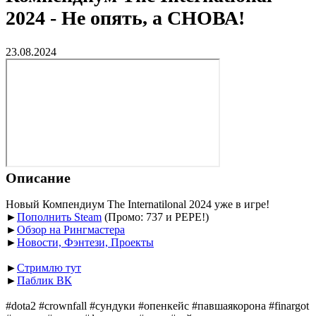
2024 - Не опять, а СНОВА!
23.08.2024
Описание
Новый Компендиум The Internatilonal 2024 уже в игре!
►
Пополнить Steam
(Промо: 737 и PEPE!)
►
Обзор на Рингмастера
►
Новости, Фэнтези, Проекты
►
Стримлю тут
►
Паблик ВК
#dota2 #crownfall #сундуки #опенкейс #павшаякорона #finargot