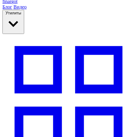
finar
got
Блог
Видео
Утилиты