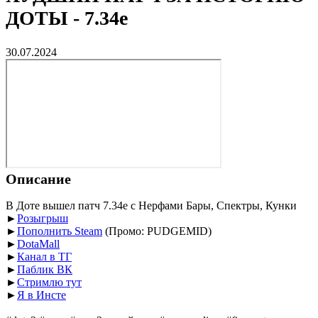
ДОТЫ - 7.34e
30.07.2024
Описание
В Доте вышел патч 7.34e с Нерфами Бары, Спектры, Кунки
►
Розыгрыш
►
Пополнить Steam
(Промо: PUDGEMID)
►
DotaMall
►
Канал в ТГ
►
Паблик ВК
►
Стримлю тут
►
Я в Инсте