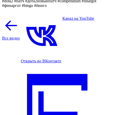
#dota2 #патч #дота2новыйпатч #compendium #finargot
#финаргот #bingo #бинго
Канал на YouTube
Все видео
Открыть во ВКонтакте