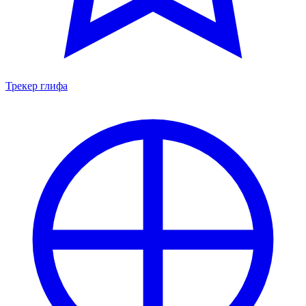
Трекер глифа