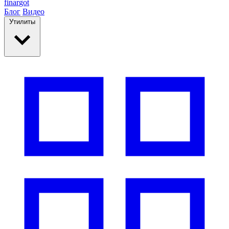
finar
got
Блог
Видео
Утилиты