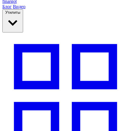
finar
got
Блог
Видео
Утилиты