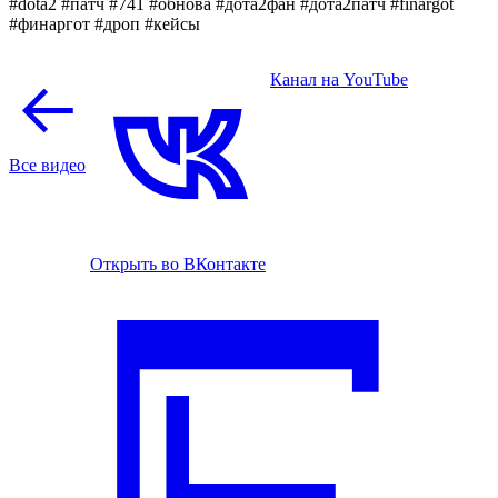
#dota2 #патч #741 #обнова #дота2фан #дота2патч #finargot
#финаргот #дроп #кейсы
Канал на YouTube
Все видео
Открыть во ВКонтакте