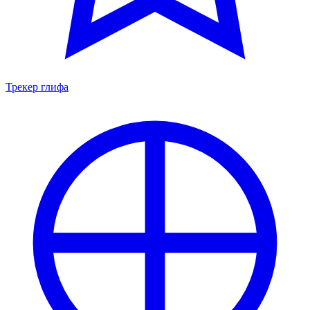
Трекер глифа