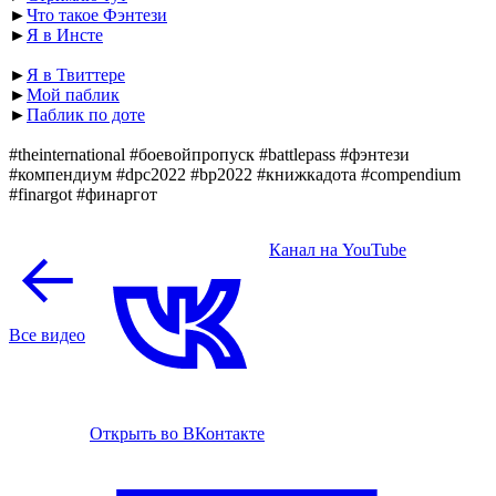
►
Что такое Фэнтези
►
Я в Инсте
►
Я в Твиттере
►
Мой паблик
►
Паблик по доте
#theinternational #боевойпропуск #battlepass #фэнтези
#компендиум #dpc2022 #bp2022 #книжкадота #compendium
#finargot #финаргот
Канал на YouTube
Все видео
Открыть во ВКонтакте