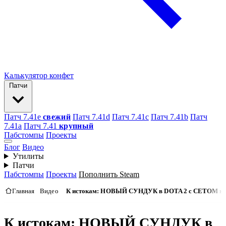
Калькулятор конфет
Патчи
Патч 7.41e
свежий
Патч 7.41d
Патч 7.41c
Патч 7.41b
Патч
7.41а
Патч 7.41
крупный
Пабстомпы
Проекты
Блог
Видео
Утилиты
Патчи
Пабстомпы
Проекты
Пополнить Steam
Главная
Видео
К истокам: НОВЫЙ СУНДУК в DOTA 2 с СЕТОМ на.
К истокам: НОВЫЙ СУНДУК в