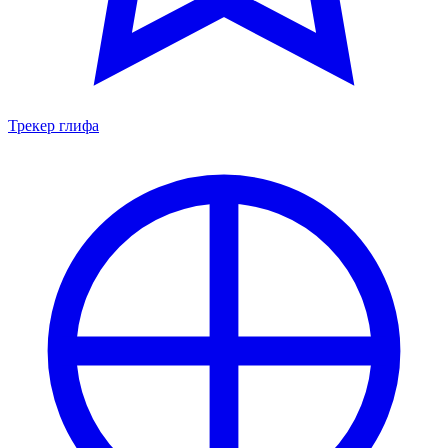
Трекер глифа