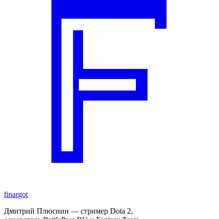
finar
got
Дмитрий Плюснин — стример Dota 2,