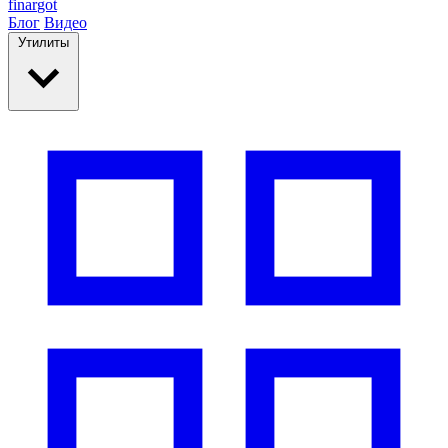
finar
got
Блог
Видео
Утилиты