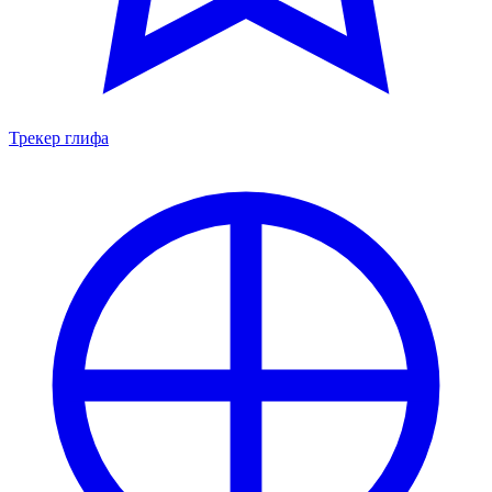
Трекер глифа