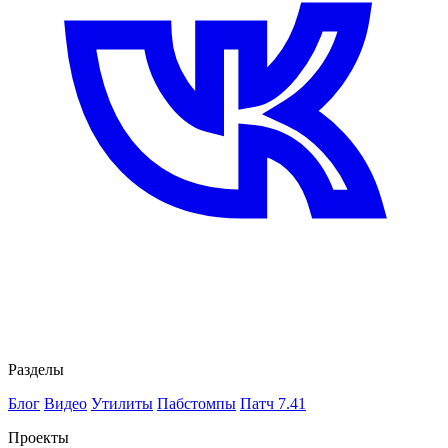
Разделы
Блог
Видео
Утилиты
Пабстомпы
Патч 7.41
Проекты