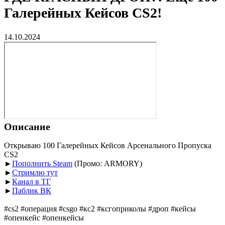
Галерейных Кейсов CS2!
14.10.2024
Описание
Открываю 100 Галерейных Кейсов Арсенального Пропуска
CS2
►
Пополнить Steam
(Промо: ARMORY)
►
Стримлю тут
►
Канал в ТГ
►
Паблик ВК
#cs2 #операция #csgo #кс2 #ксгоприколы #дроп #кейсы
#опенкейс #опенкейсы