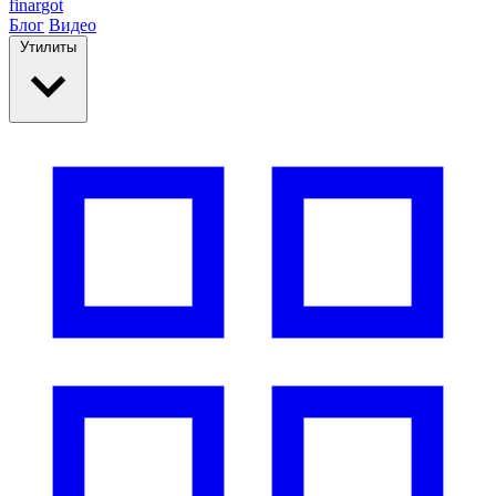
finar
got
Блог
Видео
Утилиты