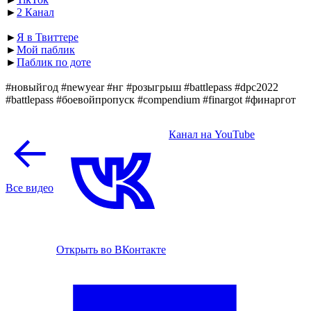
►
2 Канал
►
Я в Твиттере
►
Мой паблик
►
Паблик по доте
#новыйгод #newyear #нг #розыгрыш #battlepass #dpc2022
#battlepass #боевойпропуск #compendium #finargot #финаргот
Канал на YouTube
Все видео
Открыть во ВКонтакте