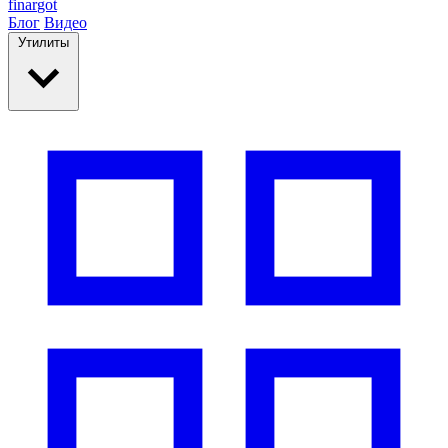
finar
got
Блог
Видео
Утилиты