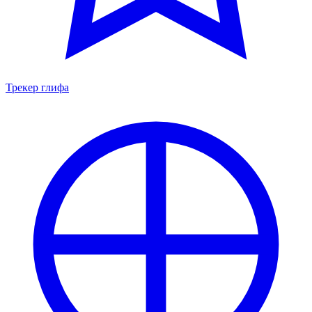
Трекер глифа