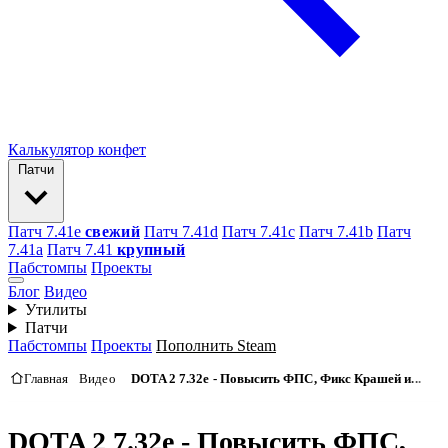
Калькулятор конфет
Патчи
Патч 7.41e
свежий
Патч 7.41d
Патч 7.41c
Патч 7.41b
Патч
7.41а
Патч 7.41
крупный
Пабстомпы
Проекты
Блог
Видео
Утилиты
Патчи
Пабстомпы
Проекты
Пополнить Steam
Главная
Видео
DOTA 2 7.32e - Повысить ФПС, Фикс Крашей и...
DOTA 2 7.32e - Повысить ФПС,