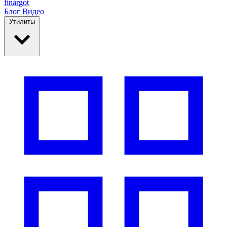
finar
got
Блог
Видео
Утилиты