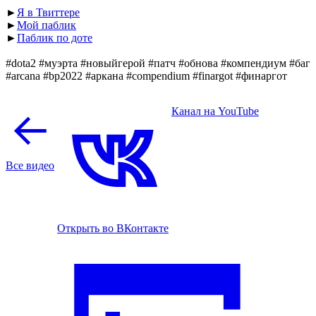
►
Я в Твиттере
►
Мой паблик
►
Паблик по доте
#dota2 #муэрта #новыйгерой #патч #обнова #компендиум #баг
#arcana #bp2022 #аркана #compendium #finargot #финаргот
Канал на YouTube
Все видео
Открыть во ВКонтакте