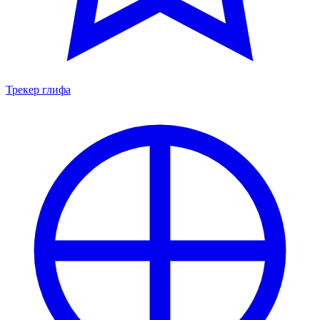
Трекер глифа