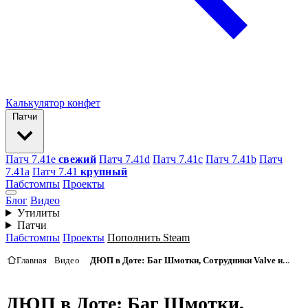
Калькулятор конфет
Патчи
Патч 7.41e
свежий
Патч 7.41d
Патч 7.41c
Патч 7.41b
Патч
7.41а
Патч 7.41
крупный
Пабстомпы
Проекты
Блог
Видео
Утилиты
Патчи
Пабстомпы
Проекты
Пополнить Steam
Главная
Видео
ДЮП в Доте: Баг Шмотки, Сотрудники Valve и...
ДЮП в Доте: Баг Шмотки,