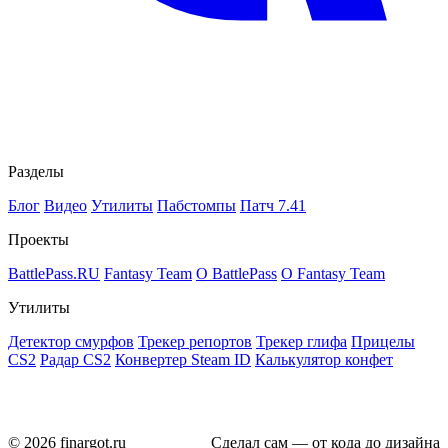
Разделы
Блог
Видео
Утилиты
Пабстомпы
Патч 7.41
Проекты
BattlePass.RU
Fantasy Team
О BattlePass
О Fantasy Team
Утилиты
Детектор смурфов
Трекер репортов
Трекер глифа
Прицелы
CS2
Радар CS2
Конвертер Steam ID
Калькулятор конфет
© 2026 finargot.ru
Сделал сам — от кода до дизайна