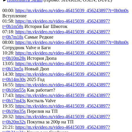
00:00:
https://m.vkvideo.ru/video-46415039_456243897?t=0h0m0s
Вступление
01:58:
https://m.vkvideo.ru/video-46415039_456243897?
t=0h1m58s
История Баг Шмоток
07:18:
https://m.vkvideo.ru/video-46415039_456243897?
t=0h7m18s
Самые Редкие
08:00:
https://m.vkvideo.ru/video-46415039_456243897?t=0h8m0s
Сотрудник Valve и Баги
10:28:
https://m.vkvideo.ru/video-46415039_456243897?
t=0h10m28s
История Дюпа
13:05:
https://m.vkvideo.ru/video-46415039_456243897?
t=0h13m5s
Новый Дюп
14:30:
https://m.vkvideo.ru/video-46415039_456243897?
t=0h14m30s
2025 Год
16:55:
https://m.vkvideo.ru/video-46415039_456243897?
t=0h16m55s
Как работает?
17:43:
https://m.vkvideo.ru/video-46415039_456243897?
t=0h17m43s
Костыль Valve
19:35:
https://m.vkvideo.ru/video-46415039_456243897?
t=0h19m35s
Перелив на ТП
20:32:
https://m.vkvideo.ru/video-46415039_456243897?
t=0h20m32s
Покупка за 200р на ТП
21:21:
https://m.vkvideo.ru/video-46415039_456243897?