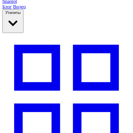
finar
got
Блог
Видео
Утилиты