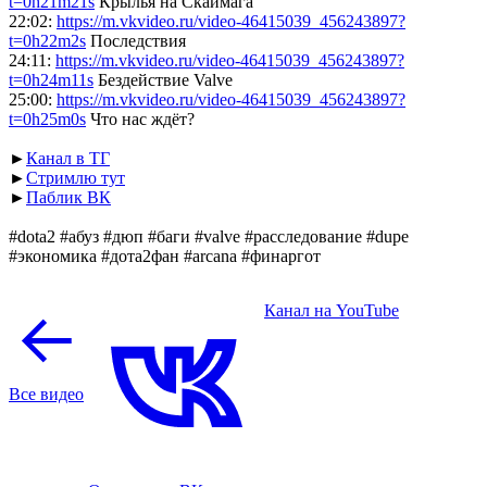
t=0h21m21s
Крылья на Скаймага
22:02:
https://m.vkvideo.ru/video-46415039_456243897?
t=0h22m2s
Последствия
24:11:
https://m.vkvideo.ru/video-46415039_456243897?
t=0h24m11s
Бездействие Valve
25:00:
https://m.vkvideo.ru/video-46415039_456243897?
t=0h25m0s
Что нас ждёт?
►
Канал в ТГ
►
Стримлю тут
►
Паблик ВК
#dota2 #абуз #дюп #баги #valve #расследование #dupe
#экономика #дота2фан #arcana #финаргот
Канал на YouTube
Все видео