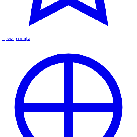
Трекер глифа