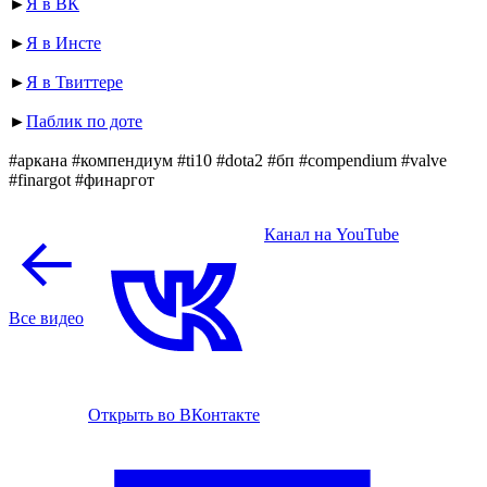
►
Я в ВК
►
Я в Инсте
►
Я в Твиттере
►
Паблик по доте
#аркана #компендиум #ti10 #dota2 #бп #compendium #valve
#finargot #финаргот
Канал на YouTube
Все видео
Открыть во ВКонтакте