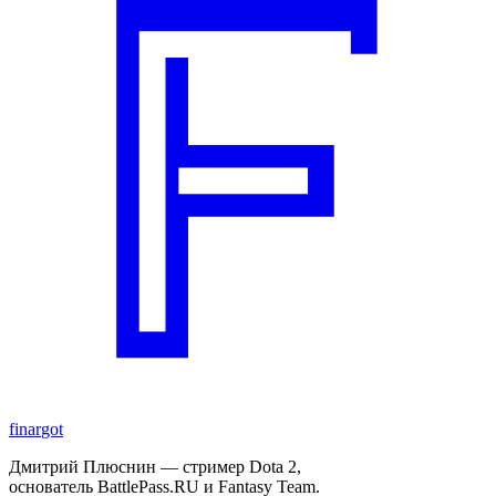
finar
got
Дмитрий Плюснин — стример Dota 2,
основатель BattlePass.RU и Fantasy Team.