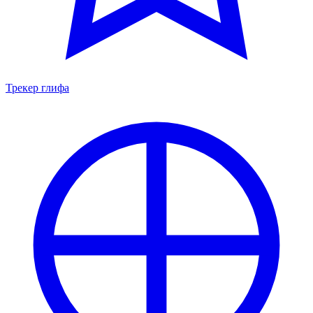
Трекер глифа