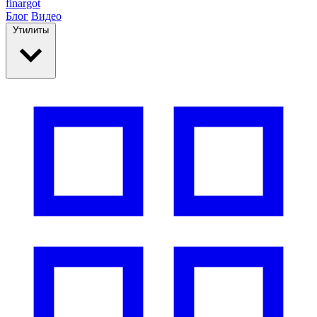
finar
got
Блог
Видео
Утилиты