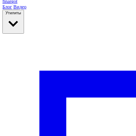
finar
got
Блог
Видео
Утилиты