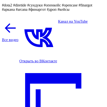
#dota2 #diretide #сундуки #опенкейс #opencase #finargot
#аркана #arcana #финаргот #дроп #кейсы
Канал на YouTube
Все видео
Открыть во ВКонтакте