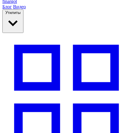
finar
got
Блог
Видео
Утилиты