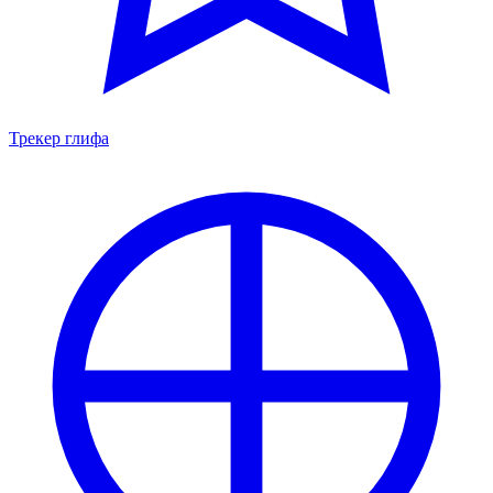
Трекер глифа