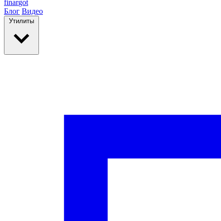
finar
got
Блог
Видео
Утилиты