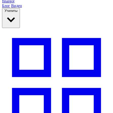
finar
got
Блог
Видео
Утилиты