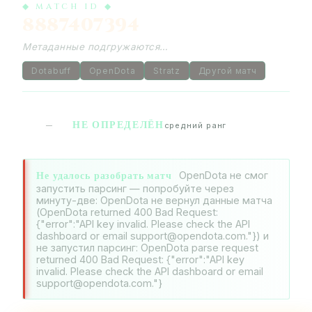
◆ MATCH ID ◆
8887407394
Метаданные подгружаются…
Dotabuff
OpenDota
Stratz
Другой матч
НЕ ОПРЕДЕЛЁН
—
средний ранг
Не удалось разобрать матч
OpenDota не смог
запустить парсинг — попробуйте через
минуту-две: OpenDota не вернул данные матча
(OpenDota returned 400 Bad Request:
{"error":"API key invalid. Please check the API
dashboard or email support@opendota.com."}) и
не запустил парсинг: OpenDota parse request
returned 400 Bad Request: {"error":"API key
invalid. Please check the API dashboard or email
support@opendota.com."}