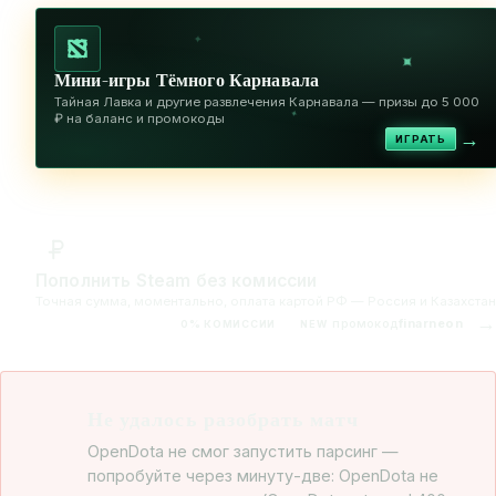
✦
✦
Мини-игры Тёмного Карнавала
Тайная Лавка и другие развлечения Карнавала — призы до 5 000
✦
₽ на баланс и промокоды
→
ИГРАТЬ
Пополнить Steam без комиссии
Точная сумма, моментально, оплата картой РФ — Россия и Казахстан
→
промокод
finarneon
0% КОМИССИИ
NEW
Не удалось разобрать матч
OpenDota не смог запустить парсинг —
попробуйте через минуту-две: OpenDota не