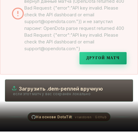
вернул данные матча (OpenDota returned 400
Bad Request: {"error":"API key invalid. Please
check the API dashboard or email
support@opendota.com."}) и не запустил
парсинг: OpenDota parse request returned 400
Bad Request: {"error":"API key invalid. Please
check the API dashboard or email
support@opendota.com."}
ДРУГОЙ МАТЧ
Загрузить .dem-реплей вручную
если этот матч у вас сохранён локально
На основе DotaTilt
vraestoren · GitHub