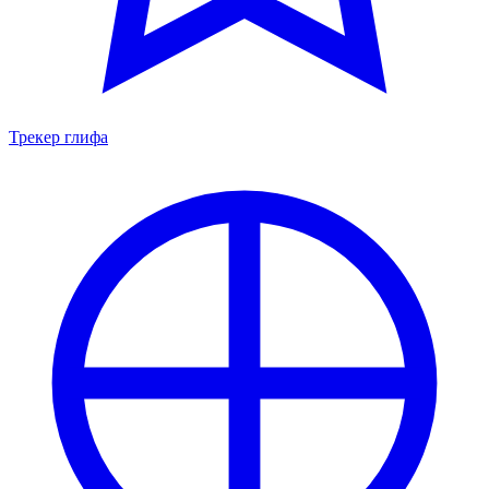
Трекер глифа