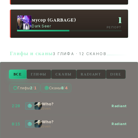
1
мусор (garbage)
Dark Seer
РЕПОРТ
Глифы и сканы
3 ГЛИФА · 12 СКАНОВ
ВСЕ
ГЛИФЫ
СКАНЫ
RADIANT
DIRE
Глифы
2
/
1
Сканы
8
/
4
Who?
2:28
Radiant
Sven
Who?
8:15
Radiant
Sven