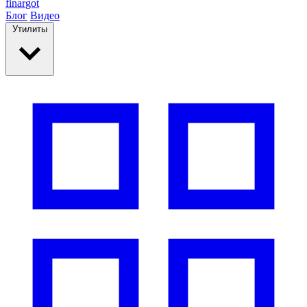
finar
got
Блог
Видео
Утилиты