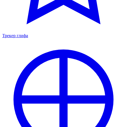
Трекер глифа