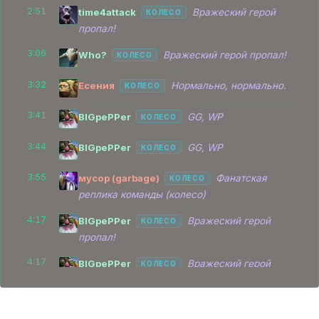
2:51
time4attack
Вражеский герой
КОЛЕСО
Есения
22:00
Dire
пропал!
Pudge
3:06
Who?
Вражеский герой пропал!
КОЛЕСО
rejected
22:14
Dire
Luna
3:32
Есения
Нормально, нормально.
КОЛЕСО
Who?
24:25
Radiant
Sven
3:41
BIGpePPer
GG, WP
КОЛЕСО
мусор (garbage)
3:44
BIGpePPer
GG, WP
26:05
Dire
КОЛЕСО
Dark Seer
3:55
мусор (garbage)
Фанатская
КОЛЕСО
Who?
28:35
Radiant
реплика команды (колесо)
Sven
4:17
BIGpePPer
Вражеский герой
КОЛЕСО
пропал!
4:17
BIGpePPer
Вражеский герой
КОЛЕСО
пропал!
4:19
BIGpePPer
Вражеский герой
КОЛЕСО