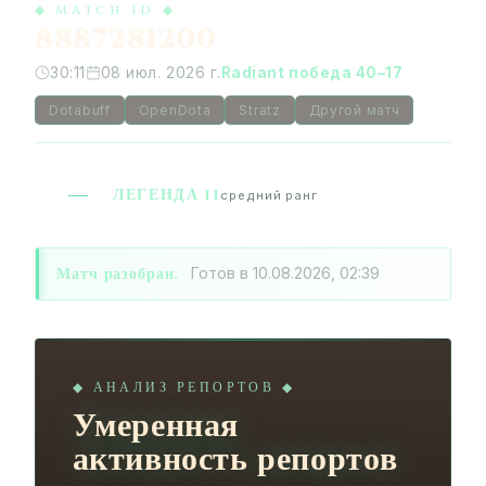
◆ MATCH ID ◆
8887281200
30:11
08 июл. 2026 г.
Radiant победа 40–17
Dotabuff
OpenDota
Stratz
Другой матч
ЛЕГЕНДА II
средний ранг
Матч разобран.
Готов в 10.08.2026, 02:39
◆ АНАЛИЗ РЕПОРТОВ ◆
Умеренная
активность репортов