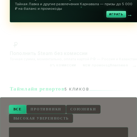
Тайная Лавка и другие развлечения Карнавала — призы до 5 000
✦
₽ на баланс и промокоды
→
ИГРАТЬ
Пополнить Steam без комиссии
Точная сумма, моментально, оплата картой РФ — Россия и Казахстан
→
промокод
finarneon
0% КОМИССИИ
NEW
Таймлайн репортов
5 КЛИКОВ
ВСЕ
ПРОТИВНИКИ
СОЮЗНИКИ
ВЫСОКАЯ УВЕРЕННОСТЬ