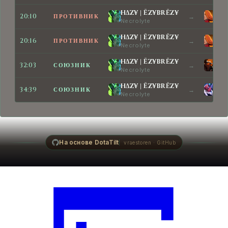
20:13
ЗАО "бещёки"
MONEY AND
КОЛЕСО
H∆Z¥ | ЁZ¥BRЁZ¥
HI
20:10
ПРОТИВНИК
→
Necrolyte
Lin
BONES! MONEY AND BONES!
H∆Z¥ | ЁZ¥BRЁZ¥
HI
20:47
20:16
腐った穴
Тяжёлая игра
ПРОТИВНИК
→
КОЛЕСО
Necrolyte
Lin
H∆Z¥ | ЁZ¥BRЁZ¥
d1s
20:51
HIGHLEVEL26rus
MONEY AND
КОЛЕСО
32:03
СОЮЗНИК
→
Necrolyte
Cha
BONES! MONEY AND BONES!
H∆Z¥ | ЁZ¥BRЁZ¥
Чу
34:39
СОЮЗНИК
→
20:51
black sheep of Zenin
Necrolyte
Dis
КОЛЕСО
Потрясающая вещь!
21:32
HIGHLEVEL26rus
Чуть-чуть не
КОЛЕСО
хватило!
На основе DotaTilt
vraestoren · GitHub
22:00
H∆Z¥ | ЁZ¥BRЁZ¥
Отступаем!
КОЛЕСО
22:33
ЗАО "бещёки"
Смех
КОЛЕСО
22:46
HIGHLEVEL26rus
Why am I
КОЛЕСО
surrounded by such peons?
22:50