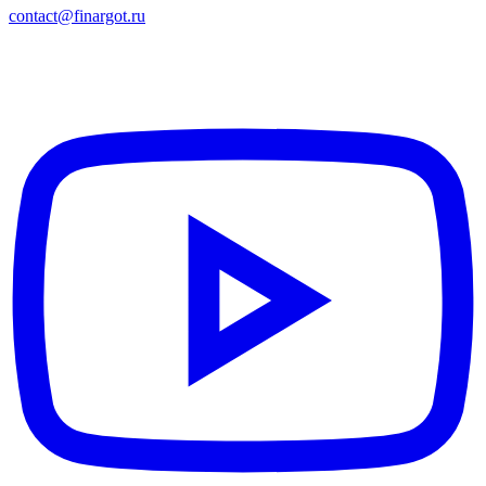
surrounded by such peons?
contact@finargot.ru
26:25
HIGHLEVEL26rus
Why am I
КОЛЕСО
surrounded by such peons?
27:50
腐った穴
Такие дела
КОЛЕСО
28:44
HIGHLEVEL26rus
MONEY AND
КОЛЕСО
BONES! MONEY AND BONES!
30:37
HIGHLEVEL26rus
Киси-киси,
КОЛЕСО
мяу-мяу. Киси-киси, мя-мя-мяу
31:39
black sheep of Zenin
Are we the
КОЛЕСО
idiots?
31:40
H∆Z¥ | ЁZ¥BRЁZ¥
Хорошо
КОЛЕСО
сыграно!
31:42
HIGHLEVEL26rus
MONEY AND
КОЛЕСО
BONES! MONEY AND BONES!
33:01
black sheep of Zenin
MONEY
КОЛЕСО