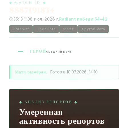
◆ MATCH ID ◆
8887191834
35:19
08 июл. 2026 г.
Radiant победа 54–42
Dotabuff
OpenDota
Stratz
Другой матч
ГЕРОЙ
средний ранг
Матч разобран.
Готов в 18.07.2026, 14:10
◆ АНАЛИЗ РЕПОРТОВ ◆
Умеренная
активность репортов