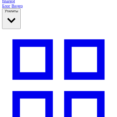
finar
got
Блог
Видео
Утилиты