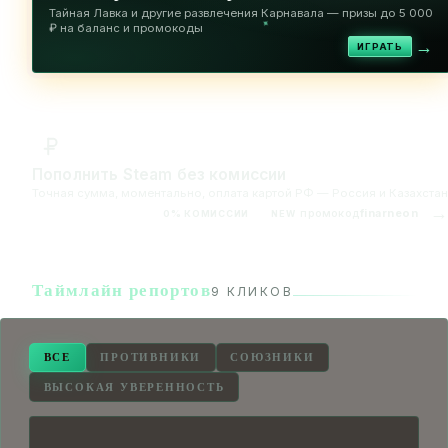
Тайная Лавка и другие развлечения Карнавала — призы до 5 000
✦
₽ на баланс и промокоды
→
ИГРАТЬ
Пополнить Steam без комиссии
Точная сумма, моментально, оплата картой РФ — Россия и Казахстан
→
промокод
finarneon
0% КОМИССИИ
NEW
Таймлайн репортов
9 КЛИКОВ
ВСЕ
ПРОТИВНИКИ
СОЮЗНИКИ
ВЫСОКАЯ УВЕРЕННОСТЬ