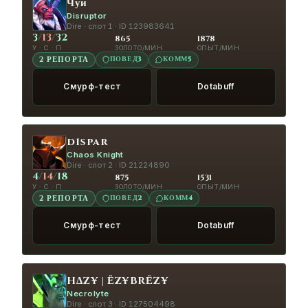
kidam
Смех
Чуи
КОЛЕСО
Disruptor
Dire · слот 1 · ID 123983641
9:14
H∆Z¥ | ЁZ¥BRЁZ¥
Хорошо
КОЛЕСО
3
/
13
/
32
865
1878
сыграно!
У · С · П
ЗОЛОТО/МИН
ОПЫТ/МИН
ПОВЕД
3
КОММ
5
2 РЕПОРТА
9:19
HIGHLEVEL26rus
Are we the
КОЛЕСО
Смурф-тест
Dotabuff
idiots?
9:22
HIGHLEVEL26rus
Are we the
КОЛЕСО
idiots?
d1spar
9:24
Anthony Hopkins
Ах... Всё
Chaos Knight
КОЛЕСО
Dire · слот 2 · ID 21224890
сходится!
4
/
14
/
18
875
1531
У · С · П
ЗОЛОТО/МИН
ОПЫТ/МИН
10:39
腐った穴
Вражеский герой
КОЛЕСО
ПОВЕД
2
КОММ
4
2 РЕПОРТА
пропал!
Смурф-тест
Dotabuff
10:42
H∆Z¥ | ЁZ¥BRЁZ¥
Отступаем!
КОЛЕСО
10:44
H∆Z¥ | ЁZ¥BRЁZ¥
Отступаем!
КОЛЕСО
H∆Z¥ | ЁZ¥BRЁZ¥
Necrolyte
10:47
H∆Z¥ | ЁZ¥BRЁZ¥
Хорошо
КОЛЕСО
Dire · слот 3 · ID 127504498