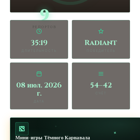
9
РЕПОРТОВ
35:19
Radiant
ДЛИТЕЛЬНОСТЬ
ПОБЕДИТЕЛЬ
08 июл. 2026
54–42
г.
СЧЁТ
ДАТА
✦
✦
Мини-игры Тёмного Карнавала