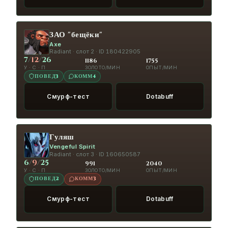
3:26
H∆Z¥ | ЁZ¥BRЁZ¥
Вражеский
КОЛЕСО
герой вернулся!
ЗАО "бещёки"
Axe
4:06
H∆Z¥ | ЁZ¥BRЁZ¥
Вражеский
КОЛЕСО
Radiant · слот 2 · ID 180422905
7
/
12
/
26
герой вернулся!
1186
1755
У · С · П
ЗОЛОТО/МИН
ОПЫТ/МИН
ПОВЕД
3
КОММ
4
4:07
腐った穴
Вражеский герой
КОЛЕСО
пропал!
Смурф-тест
Dotabuff
4:11
H∆Z¥ | ЁZ¥BRЁZ¥
Вражеский
КОЛЕСО
герой пропал!
Гуляш
4:29
Гуляш
Вражеский герой пропал!
КОЛЕСО
Vengeful Spirit
Radiant · слот 3 · ID 160650587
5:06
HIGHLEVEL26rus
Вражеский
КОЛЕСО
6
/
9
/
25
991
2040
У · С · П
ЗОЛОТО/МИН
ОПЫТ/МИН
герой пропал!
ПОВЕД
2
КОММ
3
5:06
HIGHLEVEL26rus
Вражеский
КОЛЕСО
Смурф-тест
Dotabuff
герой пропал!
5:10
ЗАО "бещёки"
GG, WP
КОЛЕСО