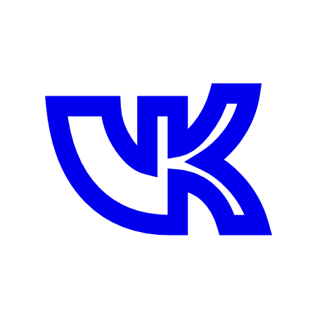
35:25
black sheep of Zenin
GG, WP
КОЛЕСО