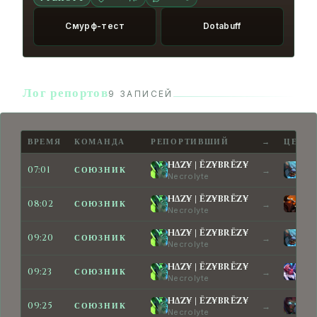
16:10
HIGHLEVEL26rus
MONEY AND
КОЛЕСО
BONES! MONEY AND BONES!
Смурф-тест
Dotabuff
16:11
HIGHLEVEL26rus
Are we the
КОЛЕСО
idiots?
17:27
kidam
У тебя жизнь убежала.
КОЛЕСО
Лог репортов
9 ЗАПИСЕЙ
17:29
HIGHLEVEL26rus
Больно,
КОЛЕСО
наверное?
ВРЕМЯ
КОМАНДА
РЕПОРТИВШИЙ
→
ЦЕЛЬ
18:17
腐った穴
Вражеский герой
КОЛЕСО
H∆Z¥ | ЁZ¥BRЁZ¥
An
07:01
СОЮЗНИК
→
Necrolyte
Spi
пропал!
H∆Z¥ | ЁZ¥BRЁZ¥
d1s
08:02
18:17
СОЮЗНИК
→
腐った穴
Вражеский герой
КОЛЕСО
Necrolyte
Cha
пропал!
H∆Z¥ | ЁZ¥BRЁZ¥
An
09:20
СОЮЗНИК
→
Necrolyte
Spi
19:53
H∆Z¥ | ЁZ¥BRЁZ¥
Хорошо
КОЛЕСО
сыграно!
H∆Z¥ | ЁZ¥BRЁZ¥
Чу
09:23
СОЮЗНИК
→
Necrolyte
Dis
20:09
HIGHLEVEL26rus
Больно,
КОЛЕСО
H∆Z¥ | ЁZ¥BRЁZ¥
ki
09:25
наверное?
СОЮЗНИК
→
Necrolyte
Ter