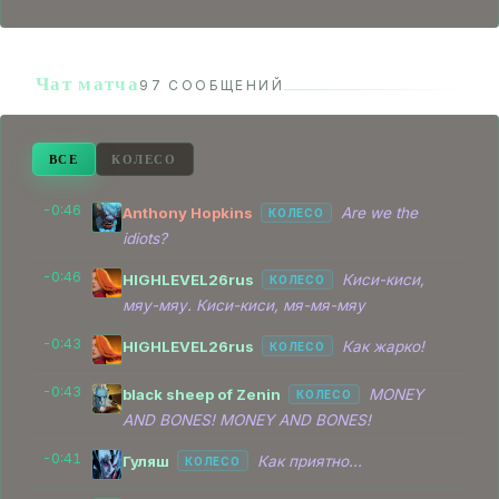
Anthony Hopkins
18:51
Dire
Spirit Breaker
H∆Z¥ | ЁZ¥BRЁZ¥
Чат матча
24:22
Dire
97 СООБЩЕНИЙ
Necrolyte
HIGHLEVEL26rus
26:38
Radiant
Lina
ВСЕ
КОЛЕСО
kidam
-0:46
Anthony Hopkins
Are we the
27:19
Dire
КОЛЕСО
Terrorblade
idiots?
H∆Z¥ | ЁZ¥BRЁZ¥
-0:46
27:44
Dire
HIGHLEVEL26rus
Киси-киси,
КОЛЕСО
Necrolyte
мяу-мяу. Киси-киси, мя-мя-мяу
H∆Z¥ | ЁZ¥BRЁZ¥
32:15
-0:43
Dire
HIGHLEVEL26rus
Как жарко!
КОЛЕСО
Necrolyte
-0:43
black sheep of Zenin
MONEY
КОЛЕСО
HIGHLEVEL26rus
32:18
Radiant
Lina
AND BONES! MONEY AND BONES!
-0:41
Гуляш
Как приятно...
КОЛЕСО
d1spar
32:40
Dire
Chaos Knight