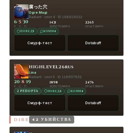
腐った穴
5:21
HIGHLEVEL26rus
MONEY AND
КОЛЕСО
Ogre Magi
BONES! MONEY AND BONES!
Radiant · слот 4 · ID 168919022
6
/
5
/
30
1431
2265
5:24
black sheep of Zenin
Are we the
У · С · П
ЗОЛОТО/МИН
ОПЫТ/МИН
КОЛЕСО
ПОВЕД
3
КОММ
4
idiots?
Смурф-тест
Dotabuff
6:17
腐った穴
Хи-хи-хи-хи! Ха-ха-ха-
КОЛЕСО
ха! Хе-хе. Погоди, а над чем мы смеёмся?
6:36
HIGHLEVEL26rus
MONEY AND
КОЛЕСО
HIGHLEVEL26rus
BONES! MONEY AND BONES!
Lina
Radiant · слот 5 · ID 118907832
6:37
ЗАО "бещёки"
MONEY AND
КОЛЕСО
20
/
8
/
19
1898
2476
У · С · П
ЗОЛОТО/МИН
ОПЫТ/МИН
BONES! MONEY AND BONES!
ПОВЕД
2
КОММ
4
2 РЕПОРТА
6:58
HIGHLEVEL26rus
MONEY AND
КОЛЕСО
Смурф-тест
Dotabuff
BONES! MONEY AND BONES!
7:55
HIGHLEVEL26rus
MONEY AND
КОЛЕСО
DIRE
42 УБИЙСТВА
BONES! MONEY AND BONES!
8:11