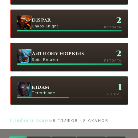
2
d1spar
Chaos Knight
РЕПОРТА
2
Anthony Hopkins
Spirit Breaker
РЕПОРТА
1
kidam
Terrorblade
РЕПОРТ
Глифы и сканы
8 ГЛИФОВ · 8 СКАНОВ