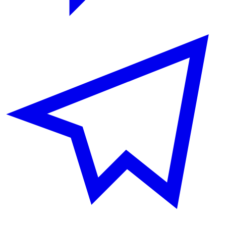
34:46
black sheep of Zenin
MONEY
КОЛЕСО
AND BONES! MONEY AND BONES!
34:51
HIGHLEVEL26rus
MONEY AND
КОЛЕСО
BONES! MONEY AND BONES!
34:53
black sheep of Zenin
MONEY
КОЛЕСО
AND BONES! MONEY AND BONES!
34:56
HIGHLEVEL26rus
MONEY AND
КОЛЕСО
BONES! MONEY AND BONES!
35:20
HIGHLEVEL26rus
Смех
КОЛЕСО
35:20
Чуи
Смех
КОЛЕСО
35:20
Гуляш
GG, WP
КОЛЕСО
35:21
HIGHLEVEL26rus
Как жарко!
КОЛЕСО
35:22
腐った穴
Are we the idiots?
КОЛЕСО