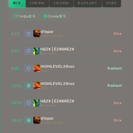
ВСЕ
ГЛИФЫ
СКАНЫ
RADIANT
DIRE
Глифы
2
/
6
Сканы
3
/
5
d1spar
4:15
Dire
Chaos Knight
H∆Z¥ | ЁZ¥BRЁZ¥
6:43
Dire
Necrolyte
HIGHLEVEL26rus
9:45
Radiant
Lina
HIGHLEVEL26rus
12:01
Radiant
Lina
H∆Z¥ | ЁZ¥BRЁZ¥
16:55
Dire
Necrolyte
d1spar
18:41
Dire
Chaos Knight