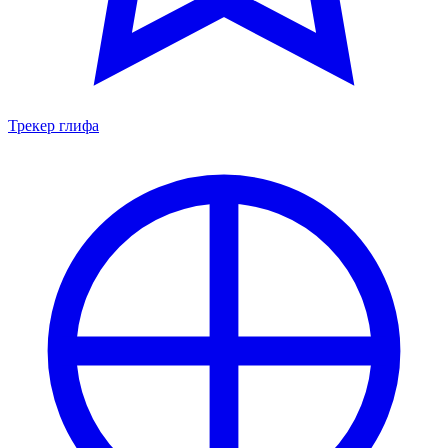
Трекер глифа