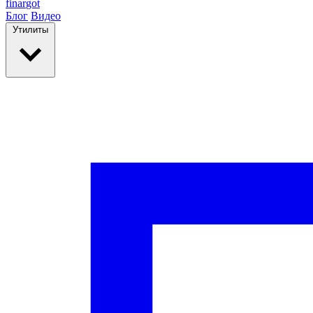
finar
got
Блог
Видео
Утилиты