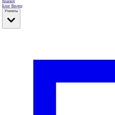
finar
got
Блог
Видео
Утилиты