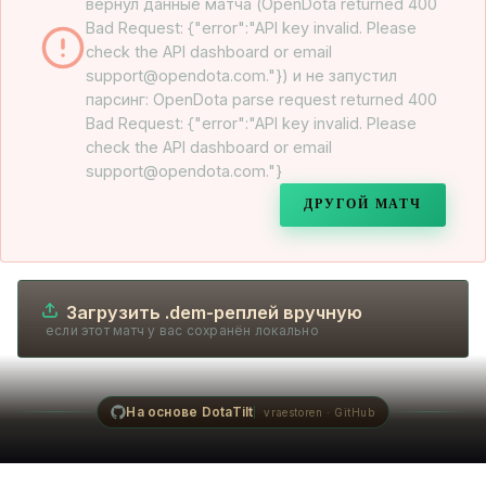
вернул данные матча (OpenDota returned 400
Bad Request: {"error":"API key invalid. Please
check the API dashboard or email
support@opendota.com."}) и не запустил
парсинг: OpenDota parse request returned 400
Bad Request: {"error":"API key invalid. Please
check the API dashboard or email
support@opendota.com."}
ДРУГОЙ МАТЧ
Загрузить .dem-реплей вручную
если этот матч у вас сохранён локально
На основе DotaTilt
vraestoren · GitHub