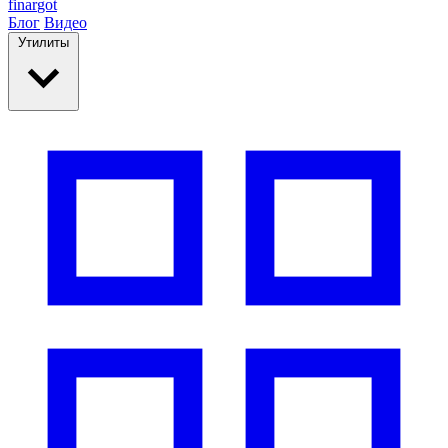
finar
got
Блог
Видео
Утилиты