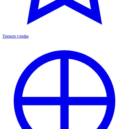
Трекер глифа