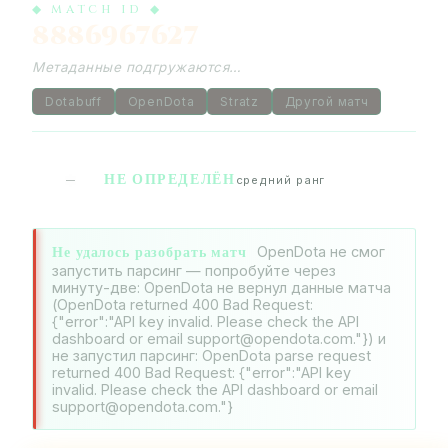
◆ MATCH ID ◆
8886967627
Метаданные подгружаются…
Dotabuff
OpenDota
Stratz
Другой матч
НЕ ОПРЕДЕЛЁН
—
средний ранг
Не удалось разобрать матч
OpenDota не смог
запустить парсинг — попробуйте через
минуту-две: OpenDota не вернул данные матча
(OpenDota returned 400 Bad Request:
{"error":"API key invalid. Please check the API
dashboard or email support@opendota.com."}) и
не запустил парсинг: OpenDota parse request
returned 400 Bad Request: {"error":"API key
invalid. Please check the API dashboard or email
support@opendota.com."}