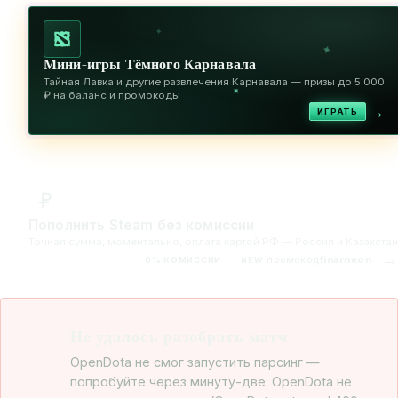
✦
✦
Мини-игры Тёмного Карнавала
Тайная Лавка и другие развлечения Карнавала — призы до 5 000
✦
₽ на баланс и промокоды
→
ИГРАТЬ
Пополнить Steam без комиссии
Точная сумма, моментально, оплата картой РФ — Россия и Казахстан
→
промокод
finarneon
0% КОМИССИИ
NEW
Не удалось разобрать матч
OpenDota не смог запустить парсинг —
попробуйте через минуту-две: OpenDota не