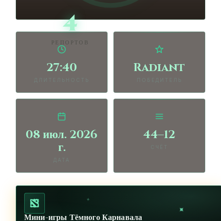
4
РЕПОРТОВ
27:40
Radiant
ДЛИТЕЛЬНОСТЬ
ПОБЕДИТЕЛЬ
08 июл. 2026
44–12
г.
СЧЁТ
ДАТА
✦
✦
Мини-игры Тёмного Карнавала