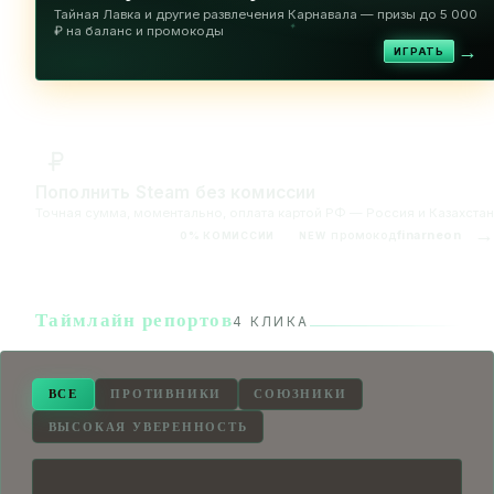
Тайная Лавка и другие развлечения Карнавала — призы до 5 000
✦
₽ на баланс и промокоды
→
ИГРАТЬ
Пополнить Steam без комиссии
Точная сумма, моментально, оплата картой РФ — Россия и Казахстан
→
промокод
finarneon
0% КОМИССИИ
NEW
Таймлайн репортов
4 КЛИКА
ВСЕ
ПРОТИВНИКИ
СОЮЗНИКИ
ВЫСОКАЯ УВЕРЕННОСТЬ