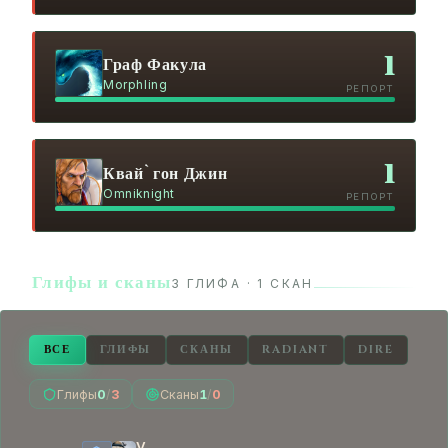
1
Граф Факула
Morphling
РЕПОРТ
1
Квай`гон Джин
Omniknight
РЕПОРТ
Глифы и сканы
3 ГЛИФА · 1 СКАН
ВСЕ
ГЛИФЫ
СКАНЫ
RADIANT
DIRE
Глифы
0
/
3
Сканы
1
/
0
V