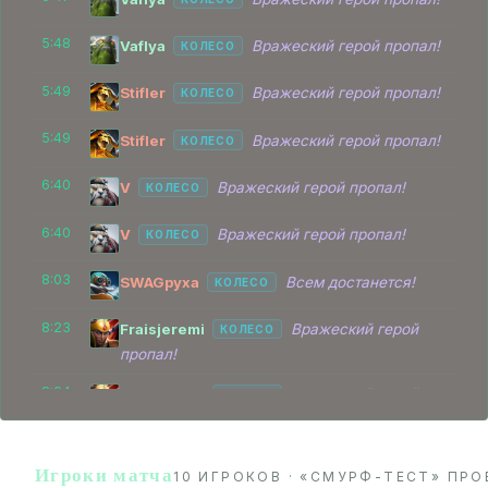
5:48
Vaflya
Вражеский герой пропал!
КОЛЕСО
5:49
Stifler
Вражеский герой пропал!
КОЛЕСО
5:49
Stifler
Вражеский герой пропал!
КОЛЕСО
6:40
V
Вражеский герой пропал!
КОЛЕСО
6:40
V
Вражеский герой пропал!
КОЛЕСО
8:03
SWAGруха
Всем достанется!
КОЛЕСО
8:23
Fraisjeremi
Вражеский герой
КОЛЕСО
пропал!
8:24
Fraisjeremi
Вражеский герой
КОЛЕСО
пропал!
10:02
Vaflya
Вражеский герой пропал!
КОЛЕСО
Игроки матча
10 ИГРОКОВ · «СМУРФ-ТЕСТ» ПРО