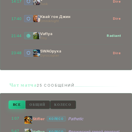
14:17
Dire
Tusk
Квай`гон Джин
17:40
Dire
Omniknight
Vaflya
21:44
Radiant
Tiny
SWAGруха
23:48
Dire
Gyrocopter
Чат матча
25 СООБЩЕНИЙ
ВСЕ
ОБЩИЙ
КОЛЕСО
1:07
Stifler
Pathetic
КОЛЕСО
5:47
Vaflya
Вражеский герой пропал!
КОЛЕСО