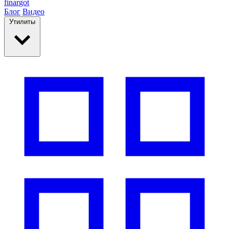
finar
got
Блог
Видео
Утилиты