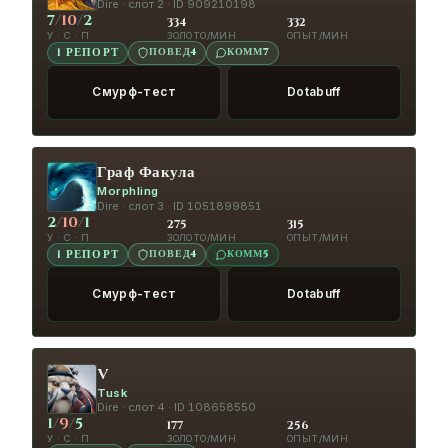
Dire · слот 2 · ID 909210198
7
/
10
/
2
334
332
У · С · П
ЗОЛОТО/МИН
ОПЫТ/МИН
ПОВЕД
4
КОММ
7
1 РЕПОРТ
Смурф-тест
Dotabuff
Граф Факула
Morphling
Dire · слот 3 · ID 1051899851
2
/
10
/
1
275
315
У · С · П
ЗОЛОТО/МИН
ОПЫТ/МИН
ПОВЕД
4
КОММ
5
1 РЕПОРТ
Смурф-тест
Dotabuff
V
Tusk
Dire · слот 4 · ID 108658550
1
/
9
/
5
177
256
У · С · П
ЗОЛОТО/МИН
ОПЫТ/МИН