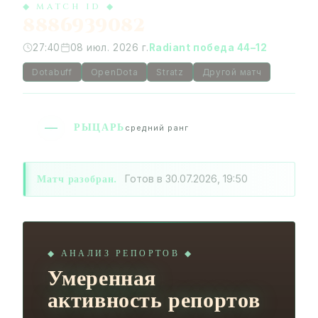
◆ MATCH ID ◆
8886939082
27:40
08 июл. 2026 г.
Radiant победа 44–12
Dotabuff
OpenDota
Stratz
Другой матч
РЫЦАРЬ
средний ранг
Матч разобран.
Готов в 30.07.2026, 19:50
◆ АНАЛИЗ РЕПОРТОВ ◆
Умеренная
активность репортов