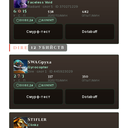
Faceless Void
Radiant · слот 5 · ID 370271229
6
/
0
/
15
538
682
У · С · П
ЗОЛОТО/МИН
ОПЫТ/МИН
ПОВЕД
4
КОММ
7
Смурф-тест
Dotabuff
DIRE
12 УБИЙСТВ
SWAGруха
Gyrocopter
Dire · слот 1 · ID 445923029
2
/
7
/
3
337
350
У · С · П
ЗОЛОТО/МИН
ОПЫТ/МИН
ПОВЕД
4
КОММ
7
Смурф-тест
Dotabuff
Stifler
Clinkz