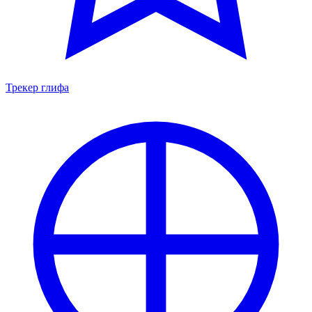
Трекер глифа