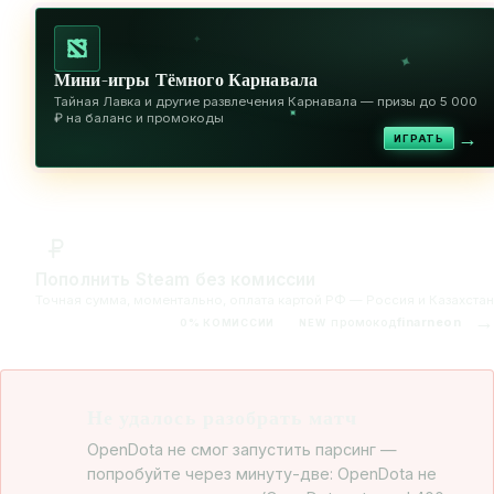
✦
✦
Мини-игры Тёмного Карнавала
Тайная Лавка и другие развлечения Карнавала — призы до 5 000
✦
₽ на баланс и промокоды
→
ИГРАТЬ
Пополнить Steam без комиссии
Точная сумма, моментально, оплата картой РФ — Россия и Казахстан
→
промокод
finarneon
0% КОМИССИИ
NEW
Не удалось разобрать матч
OpenDota не смог запустить парсинг —
попробуйте через минуту-две: OpenDota не