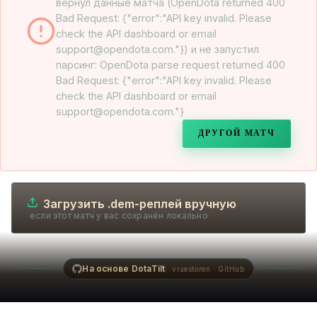
вернул данные матча (OpenDota returned 400
Bad Request: {"error":"API key invalid. Please
check the API dashboard or email
support@opendota.com."}) и не запустил
парсинг: OpenDota parse request returned 400
Bad Request: {"error":"API key invalid. Please
check the API dashboard or email
support@opendota.com."}
ДРУГОЙ МАТЧ
Загрузить .dem-реплей вручную
если этот матч у вас сохранён локально
На основе DotaTilt
vraestoren · GitHub