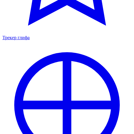
Трекер глифа