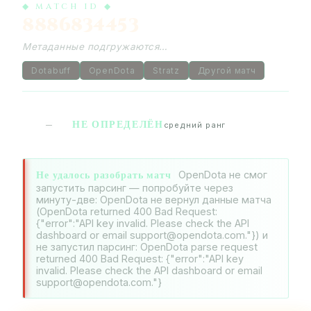
◆ MATCH ID ◆
8886834453
Метаданные подгружаются…
Dotabuff
OpenDota
Stratz
Другой матч
НЕ ОПРЕДЕЛЁН
—
средний ранг
Не удалось разобрать матч
OpenDota не смог
запустить парсинг — попробуйте через
минуту-две: OpenDota не вернул данные матча
(OpenDota returned 400 Bad Request:
{"error":"API key invalid. Please check the API
dashboard or email support@opendota.com."}) и
не запустил парсинг: OpenDota parse request
returned 400 Bad Request: {"error":"API key
invalid. Please check the API dashboard or email
support@opendota.com."}