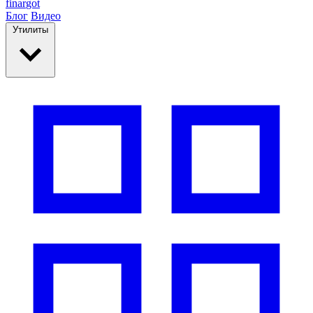
finar
got
Блог
Видео
Утилиты