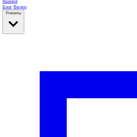
finar
got
Блог
Видео
Утилиты