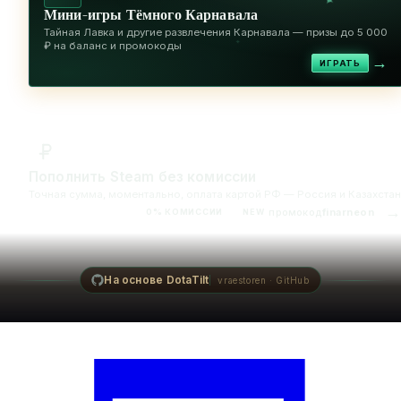
✦
Мини-игры Тёмного Карнавала
Тайная Лавка и другие развлечения Карнавала — призы до 5 000
✦
₽ на баланс и промокоды
→
ИГРАТЬ
Пополнить Steam без комиссии
Точная сумма, моментально, оплата картой РФ — Россия и Казахстан
→
промокод
finarneon
0% КОМИССИИ
NEW
На основе DotaTilt
vraestoren · GitHub