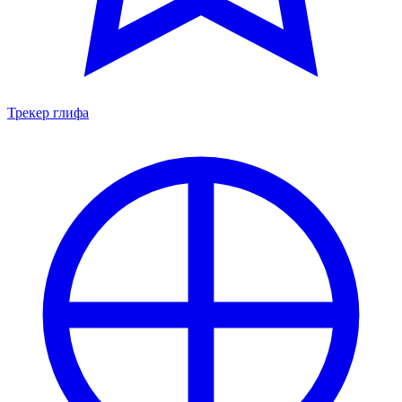
Трекер глифа