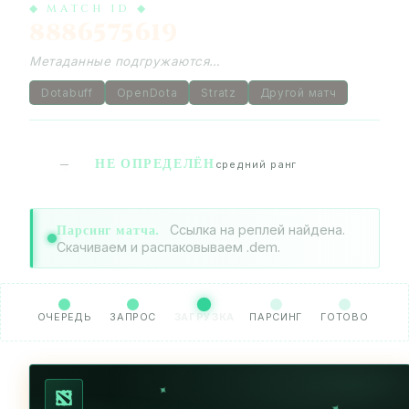
◆ MATCH ID ◆
8886575619
Метаданные подгружаются…
Dotabuff
OpenDota
Stratz
Другой матч
НЕ ОПРЕДЕЛЁН
—
средний ранг
Парсинг матча.
Ссылка на реплей найдена.
Скачиваем и распаковываем .dem.
ОЧЕРЕДЬ
ЗАПРОС
ЗАГРУЗКА
ПАРСИНГ
ГОТОВО
✦