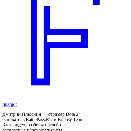
finar
got
Дмитрий Плюснин — стример Dota 2,
основатель BattlePass.RU и Fantasy Team.
Блог, видео, разборы патчей и
бесплатные игровые утилиты.