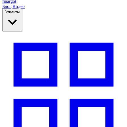
finar
got
Блог
Видео
Утилиты