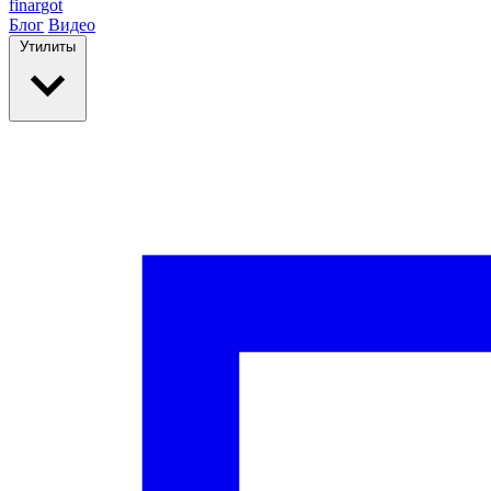
finar
got
Блог
Видео
Утилиты