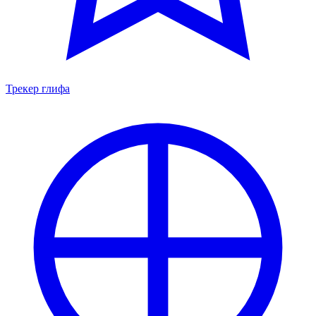
Трекер глифа