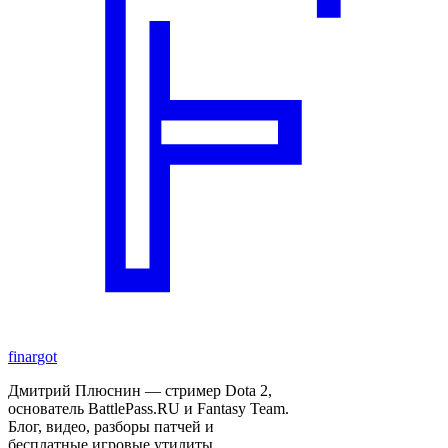
finar
got
Дмитрий Плюснин — стример Dota 2,
основатель BattlePass.RU и Fantasy Team.
Блог, видео, разборы патчей и
бесплатные игровые утилиты.