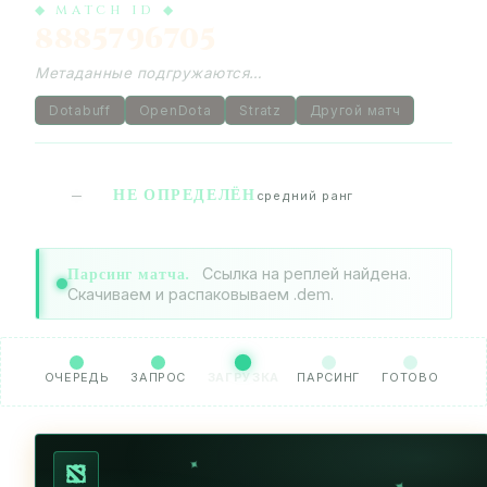
◆ MATCH ID ◆
8885796705
Метаданные подгружаются…
Dotabuff
OpenDota
Stratz
Другой матч
НЕ ОПРЕДЕЛЁН
—
средний ранг
Парсинг матча.
Ссылка на реплей найдена.
Скачиваем и распаковываем .dem.
ОЧЕРЕДЬ
ЗАПРОС
ЗАГРУЗКА
ПАРСИНГ
ГОТОВО
✦