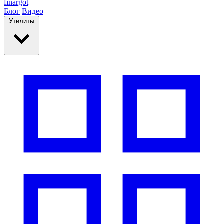
finar
got
Блог
Видео
Утилиты