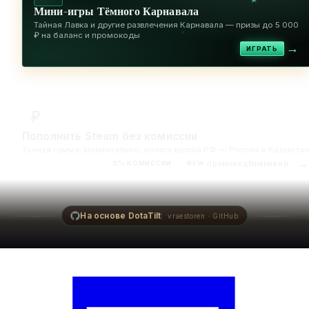
✦
Мини-игры Тёмного Карнавала
Тайная Лавка и другие развлечения Карнавала — призы до 5 000
✦
₽ на баланс и промокоды
→
ИГРАТЬ
Пополнить Steam без комиссии
Точная сумма, моментально, оплата картой РФ — Россия и Казахстан
→
промокод
finarneon
0% КОМИССИИ
NEW
На основе DotaTilt
vraestoren · GitHub