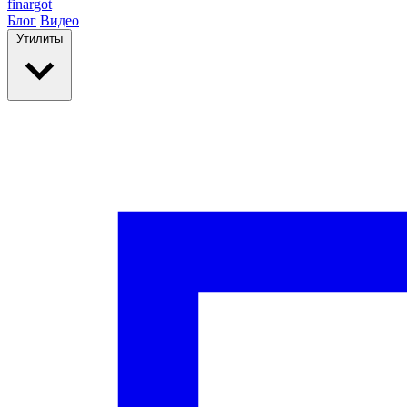
finar
got
Блог
Видео
Утилиты