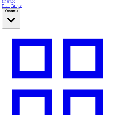
finar
got
Блог
Видео
Утилиты