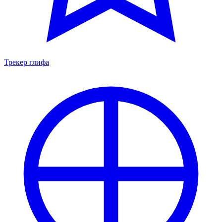
Трекер глифа