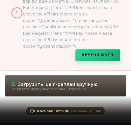
вернул данные матча (OpenDota returned 400
Bad Request: {"error":"API key invalid. Please
check the API dashboard or email
support@opendota.com."}) и не запустил
парсинг: OpenDota parse request returned 400
Bad Request: {"error":"API key invalid. Please
check the API dashboard or email
support@opendota.com."}
ДРУГОЙ МАТЧ
Загрузить .dem-реплей вручную
если этот матч у вас сохранён локально
На основе DotaTilt
vraestoren · GitHub