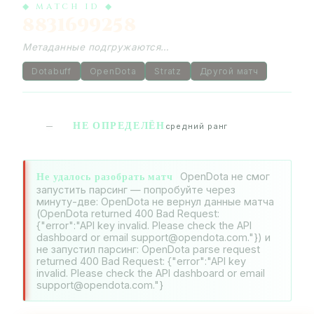
◆ MATCH ID ◆
8831699258
Метаданные подгружаются…
Dotabuff
OpenDota
Stratz
Другой матч
НЕ ОПРЕДЕЛЁН
—
средний ранг
Не удалось разобрать матч
OpenDota не смог
запустить парсинг — попробуйте через
минуту-две: OpenDota не вернул данные матча
(OpenDota returned 400 Bad Request:
{"error":"API key invalid. Please check the API
dashboard or email support@opendota.com."}) и
не запустил парсинг: OpenDota parse request
returned 400 Bad Request: {"error":"API key
invalid. Please check the API dashboard or email
support@opendota.com."}