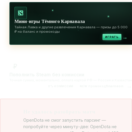
✦
✦
Мини-игры Тёмного Карнавала
Тайная Лавка и другие развлечения Карнавала — призы до 5 000
✦
₽ на баланс и промокоды
→
ИГРАТЬ
Пополнить Steam без комиссии
Точная сумма, моментально, оплата картой РФ — Россия и Казахстан
→
промокод
finarneon
0% КОМИССИИ
NEW
Не удалось разобрать матч
OpenDota не смог запустить парсинг —
попробуйте через минуту-две: OpenDota не