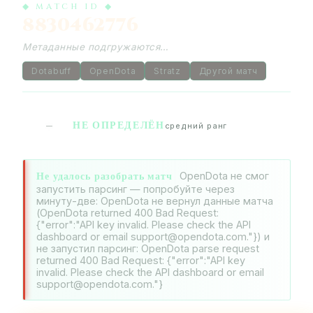
◆ MATCH ID ◆
8830462776
Метаданные подгружаются…
Dotabuff
OpenDota
Stratz
Другой матч
НЕ ОПРЕДЕЛЁН
—
средний ранг
Не удалось разобрать матч
OpenDota не смог
запустить парсинг — попробуйте через
минуту-две: OpenDota не вернул данные матча
(OpenDota returned 400 Bad Request:
{"error":"API key invalid. Please check the API
dashboard or email support@opendota.com."}) и
не запустил парсинг: OpenDota parse request
returned 400 Bad Request: {"error":"API key
invalid. Please check the API dashboard or email
support@opendota.com."}