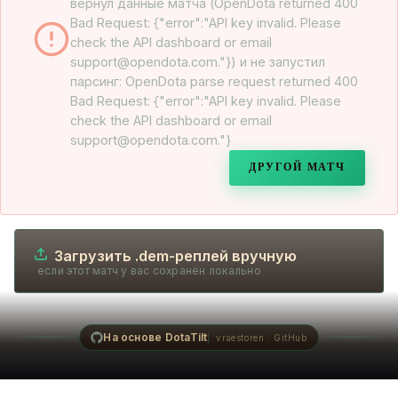
вернул данные матча (OpenDota returned 400
Bad Request: {"error":"API key invalid. Please
check the API dashboard or email
support@opendota.com."}) и не запустил
парсинг: OpenDota parse request returned 400
Bad Request: {"error":"API key invalid. Please
check the API dashboard or email
support@opendota.com."}
ДРУГОЙ МАТЧ
Загрузить .dem-реплей вручную
если этот матч у вас сохранён локально
На основе DotaTilt
vraestoren · GitHub