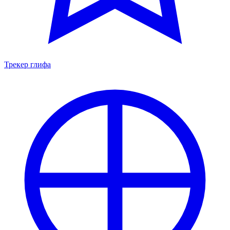
Трекер глифа