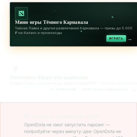
✦
✦
Мини-игры Тёмного Карнавала
Тайная Лавка и другие развлечения Карнавала — призы до 5 000
✦
₽ на баланс и промокоды
→
ИГРАТЬ
Пополнить Steam без комиссии
Точная сумма, моментально, оплата картой РФ — Россия и Казахстан
→
промокод
finarneon
0% КОМИССИИ
NEW
Не удалось разобрать матч
OpenDota не смог запустить парсинг —
попробуйте через минуту-две: OpenDota не