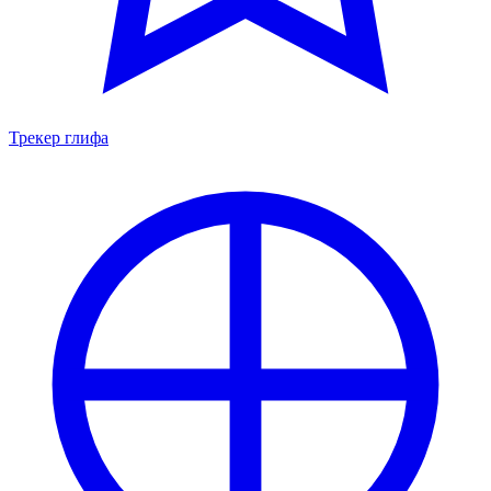
Трекер глифа