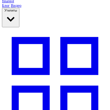
finar
got
Блог
Видео
Утилиты