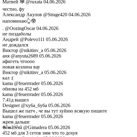
Матвей 🕸️
@ruxata
04.06.2026
честно, фу
Александр Акулов
@Strage420
04.06.2026
напоминаю👆🤓
.
@OozingOscar
04.06.2026
не пиздаболы
Андрей
@Polevo111
05.06.2026
не дождался
Виктор
@nikitinv_a
05.06.2026
аня
@anyuta2689
05.06.2026
афигеть чтоооо
новая козлина вау
Виктор
@nikitinv_a
05.06.2026
кал :(
kama
@feuerrrader
05.06.2026
обнова на 452 мб
kama
@feuerrrader
05.06.2026
7.41д вышел
Designer
@xy6a_6y6a
05.06.2026
Вышел же патч , че вы тут хуйню всякую пишите
kama
@feuerrrader
05.06.2026
жрем дальше
𝕲î𝖒å9ê𝖗å
@Gimadera
05.06.2026
452 мб для 3 сетов эмм что то дохуя