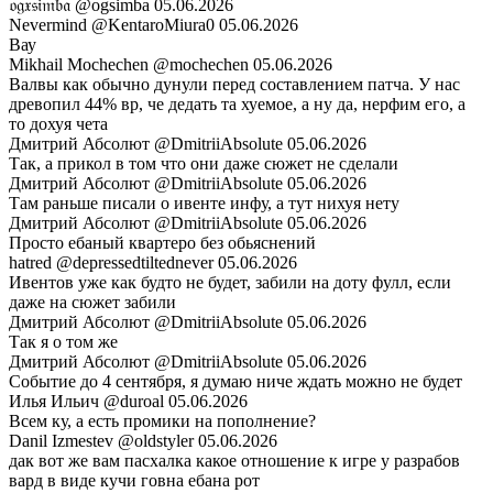
𝔬𝔤𝔵𝔰𝔦𝔪𝔟𝔞
@ogsimba
05.06.2026
Nevermind
@KentaroMiura0
05.06.2026
Вау
Mikhail Mochechen
@mochechen
05.06.2026
Валвы как обычно дунули перед составлением патча. У нас
древопил 44% вр, че дедать та хуемое, а ну да, нерфим его, а
то дохуя чета
Дмитрий Абсолют
@DmitriiAbsolute
05.06.2026
Так, а прикол в том что они даже сюжет не сделали
Дмитрий Абсолют
@DmitriiAbsolute
05.06.2026
Там раньше писали о ивенте инфу, а тут нихуя нету
Дмитрий Абсолют
@DmitriiAbsolute
05.06.2026
Просто ебаный квартеро без обьяснений
hatred
@depressedtiltednever
05.06.2026
Ивентов уже как будто не будет, забили на доту фулл, если
даже на сюжет забили
Дмитрий Абсолют
@DmitriiAbsolute
05.06.2026
Так я о том же
Дмитрий Абсолют
@DmitriiAbsolute
05.06.2026
Событие до 4 сентября, я думаю ниче ждать можно не будет
Илья Ильич
@duroal
05.06.2026
Всем ку, а есть промики на пополнение?
Danil Izmestev
@oldstyler
05.06.2026
дак вот же вам пасхалка какое отношение к игре у разрабов
вард в виде кучи говна ебана рот