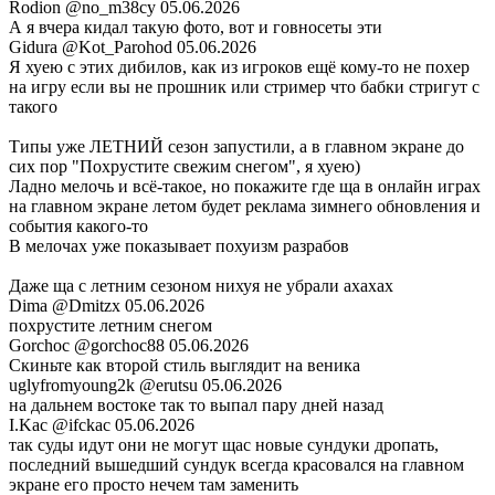
Rodion
@no_m38cy
05.06.2026
А я вчера кидал такую фото, вот и говносеты эти
Gidura
@Kot_Parohod
05.06.2026
Я хуею с этих дибилов, как из игроков ещё кому-то не похер
на игру если вы не прошник или стример что бабки стригут с
такого
Типы уже ЛЕТНИЙ сезон запустили, а в главном экране до
сих пор "Похрустите свежим снегом", я хуею)
Ладно мелочь и всё-такое, но покажите где ща в онлайн играх
на главном экране летом будет реклама зимнего обновления и
события какого-то
В мелочах уже показывает похуизм разрабов
Даже ща с летним сезоном нихуя не убрали ахахах
Dima
@Dmitzx
05.06.2026
похрустите летним снегом
Gorchoc
@gorchoc88
05.06.2026
Скиньте как второй стиль выглядит на веника
uglyfromyoung2k
@erutsu
05.06.2026
на дальнем востоке так то выпал пару дней назад
I.Kac
@ifckac
05.06.2026
так суды идут они не могут щас новые сундуки дропать,
последний вышедший сундук всегда красовался на главном
экране его просто нечем там заменить