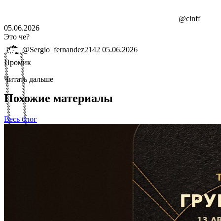
ᅠᅠᅠᅠᅠᅠᅠᅠᅠᅠᅠᅠᅠᅠ ᅠ ᅠ ᅠ ᅠ ᅠ ᅠ ᅠ ᅠ ᅠ ᅠ ᅠ
ᅠ ᅠᅠᅠᅠᅠᅠᅠᅠᅠᅠᅠᅠᅠᅠ ᅠ ᅠ ᅠ ᅠᅠᅠᅠ
@clnff
05.06.2026
Это че?
ࣩࣩࣩࣩࣩࣩࣩࣩࣩࣩࣩࣩࣩࣩࣩࣩࣩࣩࣩࣩࣩࣩࣩࣩࣩࣩࣩࣩࣩࣩࣩࣩࣩࣩࣩࣩࣩࣩࣩࣩࣩࣩࣩࣩࣩࣩࣩࣩࣩࣩࣩࣩࣩࣩࣩࣩࣩࣩࣩࣩࣩࣩࣩࣩ Р҉ ͛̾̐̚ ̎̉̇̽̚ ̪̪͓͎̥̮̟̝̲͙̄̈ ͍ ̱͕ࣩࣩࣩࣩࣩࣩࣩࣩࣩࣩࣩࣩࣩࣩࣩࣩࣩࣩࣩࣩࣩࣩࣩࣩࣩࣩࣩࣩࣩࣩࣩࣩࣩ
@Sergio_fernandez2142
05.06.2026
Промик
Читать дальше
Похожие материалы
Весь блог