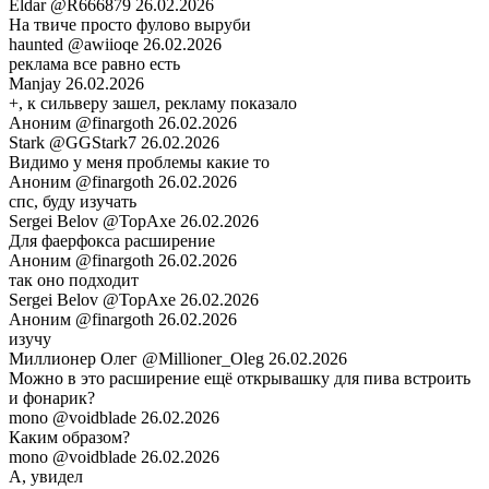
Eldar
@R666879
26.02.2026
На твиче просто фулово выруби
haunted
@awiioqe
26.02.2026
реклама все равно есть
Manjay
26.02.2026
+, к сильверу зашел, рекламу показало
Аноним
@finargoth
26.02.2026
Stark
@GGStark7
26.02.2026
Видимо у меня проблемы какие то
Аноним
@finargoth
26.02.2026
спс, буду изучать
Sergei Belov
@TopAxe
26.02.2026
Для фаерфокса расширение
Аноним
@finargoth
26.02.2026
так оно подходит
Sergei Belov
@TopAxe
26.02.2026
Аноним
@finargoth
26.02.2026
изучу
Миллионер Олег
@Millioner_Oleg
26.02.2026
Можно в это расширение ещё открывашку для пива встроить
и фонарик?
mono
@voidblade
26.02.2026
Каким образом?
mono
@voidblade
26.02.2026
А, увидел