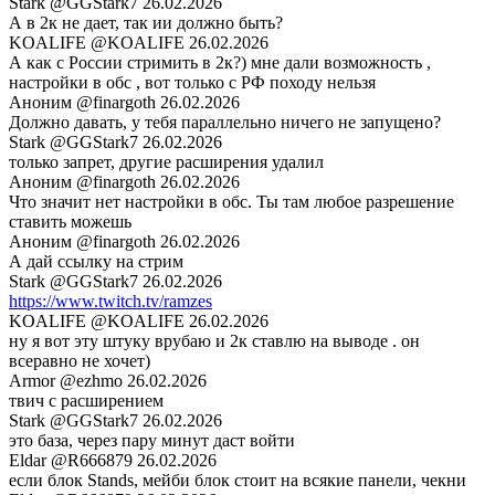
Stark
@GGStark7
26.02.2026
А в 2к не дает, так ии должно быть?
KOALIFE
@KOALIFE
26.02.2026
А как с России стримить в 2к?) мне дали возможность ,
настройки в обс , вот только с РФ походу нельзя
Аноним
@finargoth
26.02.2026
Должно давать, у тебя параллельно ничего не запущено?
Stark
@GGStark7
26.02.2026
только запрет, другие расширения удалил
Аноним
@finargoth
26.02.2026
Что значит нет настройки в обс. Ты там любое разрешение
ставить можешь
Аноним
@finargoth
26.02.2026
А дай ссылку на стрим
Stark
@GGStark7
26.02.2026
https://www.twitch.tv/ramzes
KOALIFE
@KOALIFE
26.02.2026
ну я вот эту штуку врубаю и 2к ставлю на выводе . он
всеравно не хочет)
Armor
@ezhmo
26.02.2026
твич с расширением
Stark
@GGStark7
26.02.2026
это база, через пару минут даст войти
Eldar
@R666879
26.02.2026
если блок Stands, мейби блок стоит на всякие панели, чекни