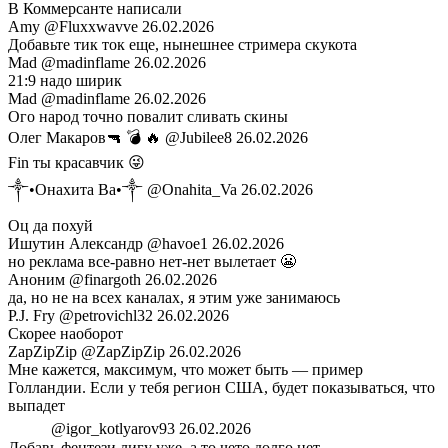
В Коммерсанте написали
Amy
@Fluxxwavve
26.02.2026
Добавьте тик ток еще, нынешнее стримера скукота
Mad
@madinflame
26.02.2026
21:9 надо ширик
Mad
@madinflame
26.02.2026
Ого народ точно повалит сливать скины
Олег Макаров🔫 💣 🔥
@Jubilee8
26.02.2026
Fin ты красавчик 😜
༒•Онахита Ва•༒
@Onahita_Va
26.02.2026
Оц да похуй
Ишутин Александр
@havoe1
26.02.2026
но реклама все-равно нет-нет вылетает 😬
Аноним
@finargoth
26.02.2026
да, но не на всех каналах, я этим уже занимаюсь
P.J. Fry
@petrovichl32
26.02.2026
Скорее наоборот
ZapZipZip
@ZapZipZip
26.02.2026
Мне кажется, максимум, что может быть — пример
Голландии. Если у тебя регион США, будет показываться, что
выпадет
︎ ︎ ︎ ︎ ᅠ ︎ ︎
@igor_kotlyarov93
26.02.2026
Добавь фентези лигу уже, а то чето долго нет