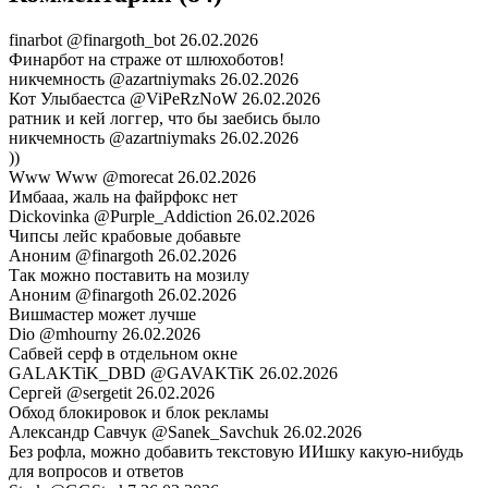
finarbot
@finargoth_bot
26.02.2026
Финарбот на страже от шлюхоботов!
никчемность
@azartniymaks
26.02.2026
Кот Улыбаестса
@ViPeRzNoW
26.02.2026
ратник и кей логгер, что бы заебись было
никчемность
@azartniymaks
26.02.2026
))
Www Www
@morecat
26.02.2026
Имбааа, жаль на файрфокс нет
Dickovinka
@Purple_Addiction
26.02.2026
Чипсы лейс крабовые добавьте
Аноним
@finargoth
26.02.2026
Так можно поставить на мозилу
Аноним
@finargoth
26.02.2026
Вишмастер может лучше
Dio
@mhourny
26.02.2026
Сабвей серф в отдельном окне
GALAKTiK_DBD
@GAVAKTiK
26.02.2026
Сергей
@sergetit
26.02.2026
Обход блокировок и блок рекламы
Александр Савчук
@Sanek_Savchuk
26.02.2026
Без рофла, можно добавить текстовую ИИшку какую-нибудь
для вопросов и ответов