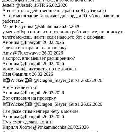
JesteR
@JesteR_JSTR
26.02.2026
А есть что-то действенное для работы Ютубчика ?)
А то у меня запрет анлокает дискорд, а Ютуб все равно не
работает ...
Мари Юсупова
@shhhhuma
26.02.2026
у меня oflvpn стоит из тг, отлично работает все, по поиску в
телеге можешь найти если надо,это бот с ключами
Аноним
@finargoth
26.02.2026
Сделал и отправил на проверку
Amy
@Fluxxwavve
26.02.2026
а вопрос, впн мешает расширению?
Аноним
@finargoth
26.02.2026
может конфликтовать, но не должен
Имя Фамилия
26.02.2026
⛓️👺Wicked👺⛓️
@Dragon_Slayer_Guts1
26.02.2026
А в мозмле есть?
Аноним
@finargoth
26.02.2026
Вот отправил на проверку
⛓️👺Wicked👺⛓️
@Dragon_Slayer_Guts1
26.02.2026
Там даже стим хелпера нету в мозиле
Аноним
@finargoth
26.02.2026
Ну я смог сделать кстати
Кирилл Хооти
@Pinkaminochka
26.02.2026