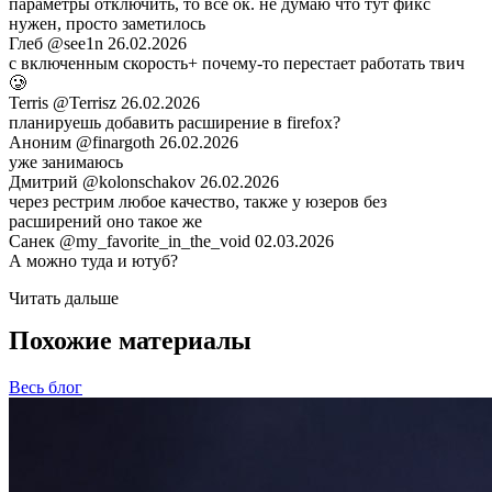
параметры отключить, то все ок. не думаю что тут фикс
нужен, просто заметилось
Глеб
@see1n
26.02.2026
с включенным скорость+ почему-то перестает работать твич
🥲
Terris
@Terrisz
26.02.2026
планируешь добавить расширение в firefox?
Аноним
@finargoth
26.02.2026
уже занимаюсь
Дмитрий
@kolonschakov
26.02.2026
через рестрим любое качество, также у юзеров без
расширений оно такое же
Санек
@my_favorite_in_the_void
02.03.2026
А можно туда и ютуб?
Читать дальше
Похожие материалы
Весь блог