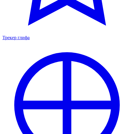
Трекер глифа