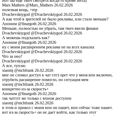
Вот бы ещё твич смотреть когда-то кроме инта)
Mars Mathers
@Mars_Mathers
26.02.2026
полезная вещь, +rep
Dvachevskiygod
@Dvachevskiygod
26.02.2026
А как чтоб в зрителей не было рекламы, или стало меньше?
Аноним
@finargoth
26.02.2026
Меньше, полностью не убрать, там твич ввели фишки
Dvachevskiygod
@Dvachevskiygod
26.02.2026
А можешь подсказать как?
Аноним
@finargoth
26.02.2026
ну с моим расширением реклама не на всех каналах
Dvachevskiygod
@Dvachevskiygod
26.02.2026
Что за оно?
Dvachevskiygod
@Dvachevskiygod
26.02.2026
А все, туплю
xiaomj
@mchfrank
26.02.2026
мне он сломал доступ к чат гпт) орет что у меня впн включен,
отрубить расширение помогло, но ситуация мем
xiaomj
@mchfrank
26.02.2026
конкретно из-за скорость+
Аноним
@finargoth
26.02.2026
так чатгпт же только с впном доступен
xiaomj
@mchfrank
26.02.2026
в этом и прикол с моим впн он пашет, впн сейчас тоже пашет.
вот из-за скорость+ он не дает войти, как только этот