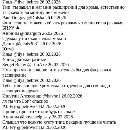
Илья
@ilya_bebres
26.02.2026
Тип, ты зашёл в магазин расширений для хрома, естественно
ты скачать на мозилу не сможешь
Paul Dolgov
@Dolsha
26.02.2026
Фин, если не можешь убрать рекламу - замени ее на рекламу
БПРУ 🎩
Аноним
@finargoth
26.02.2026
я думал у них как с еджа можно
Денис
@denis3031
26.02.2026
Ютуб
Илья
@ilya_bebres
26.02.2026
У них движки разные
Sergei Belov
@TopAxe
26.02.2026
Ну я про что и говорю, что хотелось бы для фаерфокса
расширение
Илья
@ilya_bebres
26.02.2026
Тебе отдельно для хромиума и отдельно для геко надо
расширение делать
Ишутин Александр
@havoe1
26.02.2026
ля ты что Бог? спасибо
P.J. Fry
@petrovichl32
26.02.2026
Привет, про это что-нибудь слышал?
Аноним
@povelitelgusey
26.02.2026
Слышал что всякую хуету типа пекарни лучше не читать
P.J. Fry
@petrovichl32
26.02.2026