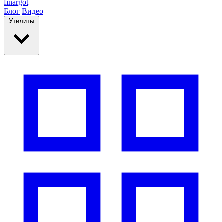
finar
got
Блог
Видео
Утилиты