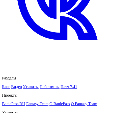
Разделы
Блог
Видео
Утилиты
Пабстомпы
Патч 7.41
Проекты
BattlePass.RU
Fantasy Team
О BattlePass
О Fantasy Team
Утилиты