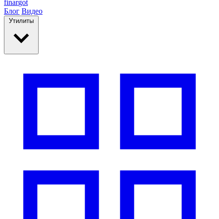
finar
got
Блог
Видео
Утилиты