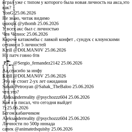
играл уже с типом у которого была новая личность на акса,это
как?
YonG
25.06.2026
Не знаю, читак видимо
ɥɯoɥʇʎ
@ythomh
25.06.2026
У всех акс был с личностью
Чев Челиос
25.06.2026
Кароче катакомбы с лавкой конфет , сундук с клоунскими
сетами и 5 личностей
Kirill
@D0LMAN0V
25.06.2026
Ну патч говно бтв
ࣩࣩࣩࣩࣩࣩࣩࣩࣩࣩࣩࣩࣩࣩࣩࣩࣩࣩࣩࣩࣩࣩࣩࣩࣩࣩࣩࣩࣩࣩࣩࣩࣩࣩࣩࣩࣩࣩࣩࣩࣩࣩࣩࣩࣩࣩࣩࣩࣩࣩࣩࣩࣩࣩࣩࣩࣩࣩࣩࣩࣩࣩࣩࣩ Р҉ ͛̾̐̚ ̎̉̇̽̚ ̪̪͓͎̥̮̟̝̲͙̄̈ ͍ ̱͕ࣩࣩࣩࣩࣩࣩࣩࣩࣩࣩࣩࣩࣩࣩࣩࣩࣩࣩࣩࣩࣩࣩࣩࣩࣩࣩࣩࣩࣩࣩࣩࣩࣩ
@Sergio_fernandez2142
25.06.2026
Аа,спасибо за инфу
Kirill
@D0LMAN0V
25.06.2026
Это не стоит 2-ух лет ожидания
Sahak Petrosyan
@Sahak_TheBaloo
25.06.2026
что это?
Aleksanderreality
@psychozzz604
25.06.2026
Как я и писал, что сегодня выйдет
?)
25.06.2026
Бегом кабанчиком
Aleksanderreality
@psychozzz604
25.06.2026
Личности по 500р нннада
санек
@animatedsquishy
25.06.2026