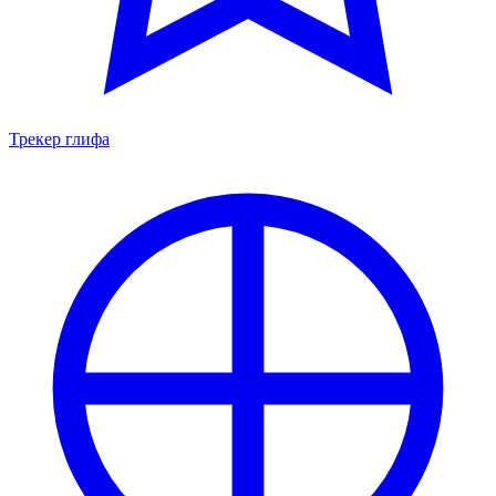
Трекер глифа