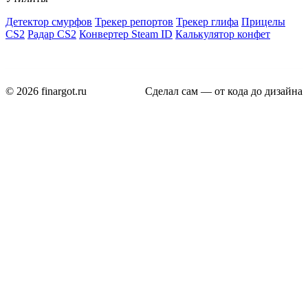
Детектор смурфов
Трекер репортов
Трекер глифа
Прицелы
CS2
Радар CS2
Конвертер Steam ID
Калькулятор конфет
© 2026 finargot.ru
Сделал сам — от кода до дизайна