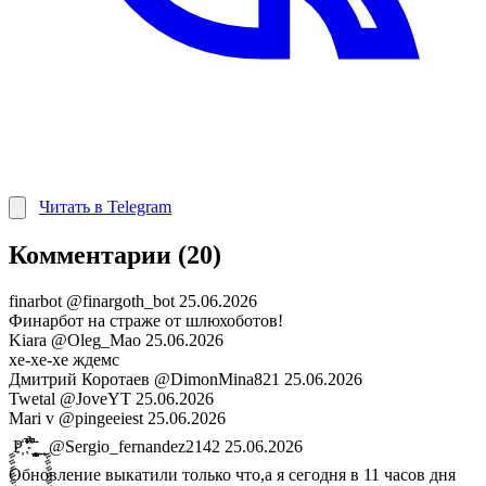
Читать в Telegram
Комментарии (20)
finarbot
@finargoth_bot
25.06.2026
Финарбот на страже от шлюхоботов!
Kiara
@Oleg_Mao
25.06.2026
хе-хе-хе ждемс
Дмитрий Коротаев
@DimonMina821
25.06.2026
Twetal
@JoveYT
25.06.2026
Mari v
@pingeeiest
25.06.2026
ࣩࣩࣩࣩࣩࣩࣩࣩࣩࣩࣩࣩࣩࣩࣩࣩࣩࣩࣩࣩࣩࣩࣩࣩࣩࣩࣩࣩࣩࣩࣩࣩࣩࣩࣩࣩࣩࣩࣩࣩࣩࣩࣩࣩࣩࣩࣩࣩࣩࣩࣩࣩࣩࣩࣩࣩࣩࣩࣩࣩࣩࣩࣩࣩ Р҉ ͛̾̐̚ ̎̉̇̽̚ ̪̪͓͎̥̮̟̝̲͙̄̈ ͍ ̱͕ࣩࣩࣩࣩࣩࣩࣩࣩࣩࣩࣩࣩࣩࣩࣩࣩࣩࣩࣩࣩࣩࣩࣩࣩࣩࣩࣩࣩࣩࣩࣩࣩࣩ
@Sergio_fernandez2142
25.06.2026
Обновление выкатили только что,а я сегодня в 11 часов дня