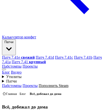
Калькулятор конфет
Патчи
Патч 7.41e
свежий
Патч 7.41d
Патч 7.41c
Патч 7.41b
Патч
7.41а
Патч 7.41
крупный
Пабстомпы
Проекты
Блог
Видео
Утилиты
Патчи
Пабстомпы
Проекты
Пополнить Steam
Главная
Блог
Всё, добежал до дома
Всё, добежал до дома