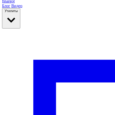
finar
got
Блог
Видео
Утилиты