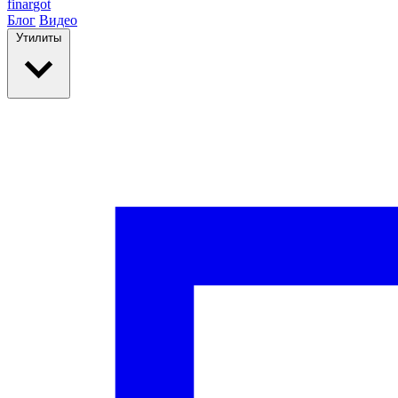
finar
got
Блог
Видео
Утилиты