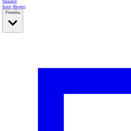
finar
got
Блог
Видео
Утилиты