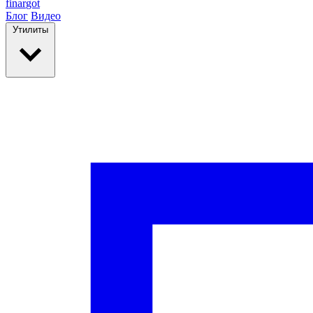
finar
got
Блог
Видео
Утилиты