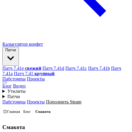
Калькулятор конфет
Патчи
Патч 7.41e
свежий
Патч 7.41d
Патч 7.41c
Патч 7.41b
Патч
7.41а
Патч 7.41
крупный
Пабстомпы
Проекты
Блог
Видео
Утилиты
Патчи
Пабстомпы
Проекты
Пополнить Steam
Главная
Блог
Смакота
Смакота