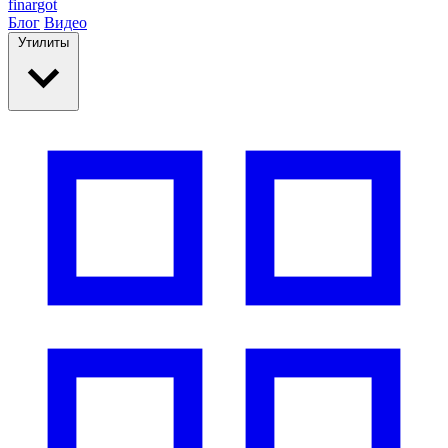
finar
got
Блог
Видео
Утилиты