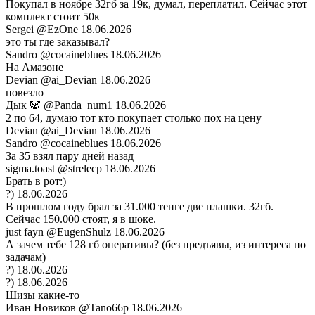
Покупал в ноябре 32гб за 19к, думал, переплатил. Сейчас этот
комплект стоит 50к
Sergei
@EzOne
18.06.2026
это ты где заказывал?
Sandro
@cocaineblues
18.06.2026
На Амазоне
Devian
@ai_Devian
18.06.2026
повезло
Дык 🐼
@Panda_num1
18.06.2026
2 по 64, думаю тот кто покупает столько пох на цену
Devian
@ai_Devian
18.06.2026
Sandro
@cocaineblues
18.06.2026
За 35 взял пару дней назад
sigma.toast
@strelecp
18.06.2026
Брать в рот:)
?)
18.06.2026
В прошлом году брал за 31.000 тенге две плашки. 32гб.
Сейчас 150.000 стоят, я в шоке.
just fayn
@EugenShulz
18.06.2026
А зачем тебе 128 гб оперативы? (без предъявы, из интереса по
задачам)
?)
18.06.2026
?)
18.06.2026
Шизы какие-то
Иван Новиков
@Tano66p
18.06.2026