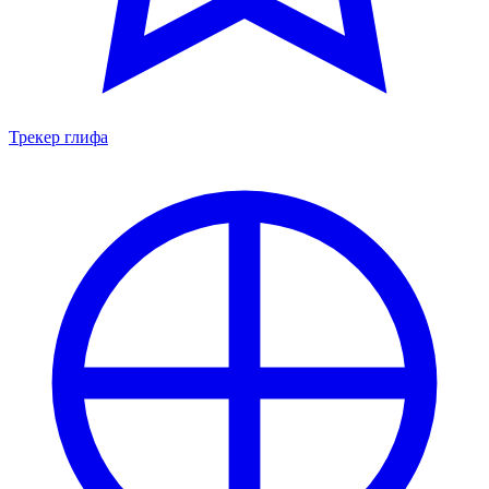
Трекер глифа