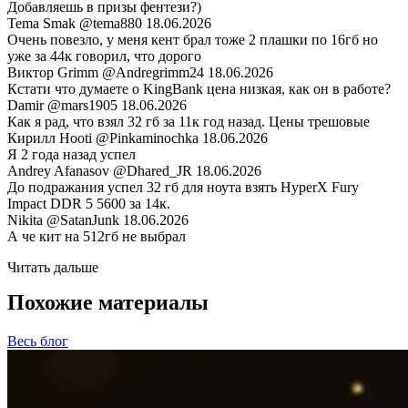
Добавляешь в призы фентези?)
Tema Smak
@tema880
18.06.2026
Очень повезло, у меня кент брал тоже 2 плашки по 16гб но
уже за 44к говорил, что дорого
Виктор Grimm
@Andregrimm24
18.06.2026
Кстати что думаете о KingBank цена низкая, как он в работе?
Damir
@mars1905
18.06.2026
Как я рад, что взял 32 гб за 11к год назад. Цены трешовые
Кирилл Hooti
@Pinkaminochka
18.06.2026
Я 2 года назад успел
Andrey Afanasov
@Dhared_JR
18.06.2026
До подражания успел 32 гб для ноута взять HyperX Fury
Impact DDR 5 5600 за 14к.
Nikita
@SatanJunk
18.06.2026
А че кит на 512гб не выбрал
Читать дальше
Похожие материалы
Весь блог