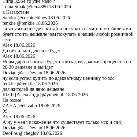
Типа 32/64 гб уже мало ?
Tema Smak
@tema880
18.06.2026
в Казахстане
Sandro
@cocaineblues
18.06.2026
renkiie
@renkiie
18.06.2026
кататься на поезде в китай и покупать память там с билетами
будет стоить дешевле чем покупать в нашей любой розничной
сети
Alex
18.06.2026
Да не сильно дешевле будет
Alex
18.06.2026
Норм ддр5 и в китае будет стоить дохуя, может процентов на
20-30 дешевле и выйдет
Devian
@ai_Devian
18.06.2026
ну если успел купить по адекватному ценнику то збс
renkiie
@renkiie
18.06.2026
для жителей дв явно дешевле
IIIzIII [Александр]
@yunen_th
18.06.2026
На озоне
ZAHA
@el_zaho
18.06.2026
🤔
Alex
18.06.2026
А ну у меня искажение что существует только мск и спб)
Devian
@ai_Devian
18.06.2026
DeoFos
@cheglov
18.06.2026