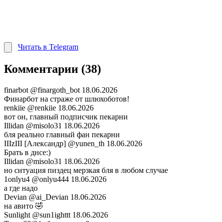
Читать в Telegram
Комментарии (38)
finarbot
@finargoth_bot
18.06.2026
Финарбот на страже от шлюхоботов!
renkiie
@renkiie
18.06.2026
вот он, главный подписчик пекарни
Illidan
@misolo31
18.06.2026
бля реально главный фан пекарни
IIIzIII [Александр]
@yunen_th
18.06.2026
Брать в днсе:)
Illidan
@misolo31
18.06.2026
но ситуация пиздец мерзкая бля в любом случае
1onlyu4
@onlyu444
18.06.2026
а где надо
Devian
@ai_Devian
18.06.2026
на авито 🤣
Sunlight
@sun1ighttt
18.06.2026