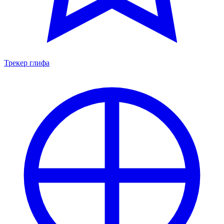
Трекер глифа