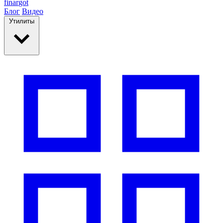
finar
got
Блог
Видео
Утилиты