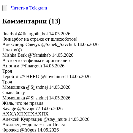
Читать в Telegram
Комментарии (13)
finarbot
@finargoth_bot
14.05.2026
Финарбот на страже от шлюхоботов!
Александр Савчук
@Sanek_Savchuk
14.05.2026
Пхахах)))
Mishka Berk
@Yamishab
14.05.2026
А это что за фильм в оригинале ?
Аноним
@finargoth
14.05.2026
Троя
Герой ♂ //// HERO
@ilovehimself
14.05.2026
Троя
Момошика
@Sjjsndnej
14.05.2026
Слава богу
Момошика
@Sjjsndnej
14.05.2026
Жаль, что не правда
Savage
@Savage77
14.05.2026
АХХАХПХПХАХПХ
Алексей Кудрявцев
@stay_mute
14.05.2026
Ахиллес, ~~дочь~~ сын Пелея
Фрожка
@fr0gus
14.05.2026