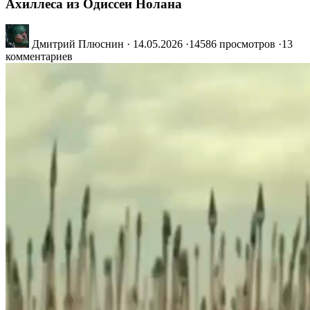
Ахиллеса из Одиссеи Нолана
Дмитрий Плюснин
·
14.05.2026
·
14586 просмотров
·
13
комментариев