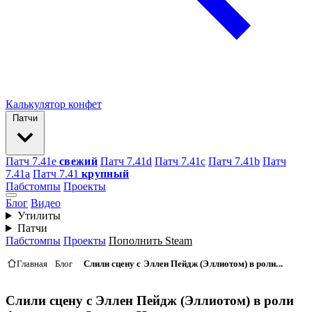
Калькулятор конфет
Патчи
Патч 7.41e
свежий
Патч 7.41d
Патч 7.41c
Патч 7.41b
Патч
7.41а
Патч 7.41
крупный
Пабстомпы
Проекты
Блог
Видео
Утилиты
Патчи
Пабстомпы
Проекты
Пополнить Steam
Главная
Блог
Слили сцену с Эллен Пейдж (Эллиотом) в роли...
Слили сцену с Эллен Пейдж (Эллиотом) в роли