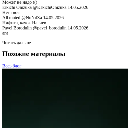
Может не надо (((
Eikichi Onizuka
@E1kichiOnizuka
14.05.2026
Нет твоя
All muted
@NuNdZa
14.05.2026
Нифига, качок Нагиев
Pavel Borodulin
@pavel_borodulin
14.05.2026
ага
Читать дальше
Похожие материалы
Весь блог