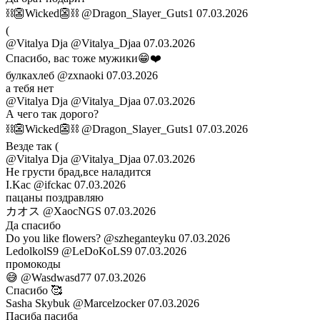
⛓️👺Wicked👺⛓️
@Dragon_Slayer_Guts1
07.03.2026
(
@Vitalya Dja
@Vitalya_Djaa
07.03.2026
Спасибо, вас тоже мужики😁❤️
булкахлеб
@zxnaoki
07.03.2026
а тебя нет
@Vitalya Dja
@Vitalya_Djaa
07.03.2026
А чего так дорого?
⛓️👺Wicked👺⛓️
@Dragon_Slayer_Guts1
07.03.2026
Везде так (
@Vitalya Dja
@Vitalya_Djaa
07.03.2026
Не грусти брад,все наладится
I.Kac
@ifckac
07.03.2026
пацаны поздравляю
カオス
@XaocNGS
07.03.2026
Да спасибо
Do you like flowers?
@szheganteyku
07.03.2026
LedolkolS9
@LeDoKoLS9
07.03.2026
промокоды
😅
@Wasdwasd77
07.03.2026
Спасибо 🥰
Sasha Skybuk
@Marcelzocker
07.03.2026
Пасиба пасиба