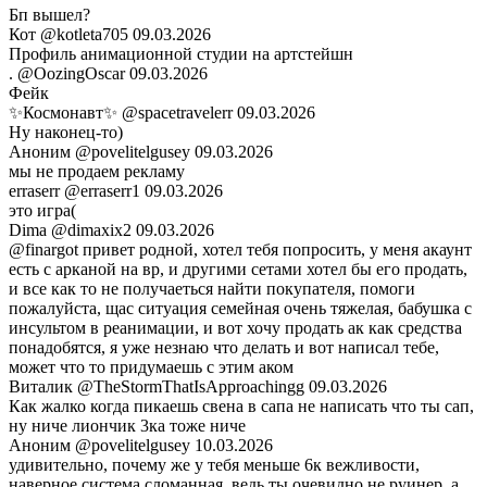
Бп вышел?
Кот
@kotleta705
09.03.2026
Профиль анимационной студии на артстейшн
.
@OozingOscar
09.03.2026
Фейк
✨Космонавт✨
@spacetravelerr
09.03.2026
Ну наконец-то)
Аноним
@povelitelgusey
09.03.2026
мы не продаем рекламу
erraserr
@erraserr1
09.03.2026
это игра(
Dima
@dimaxix2
09.03.2026
@finargot привет родной, хотел тебя попросить, у меня акаунт
есть с арканой на вр, и другими сетами хотел бы его продать,
и все как то не получаеться найти покупателя, помоги
пожалуйста, щас ситуация семейная очень тяжелая, бабушка с
инсультом в реанимации, и вот хочу продать ак как средства
понадобятся, я уже незнаю что делать и вот написал тебе,
может что то придумаешь с этим аком
Виталик
@TheStormThatIsApproachingg
09.03.2026
Как жалко когда пикаешь свена в сапа не написать что ты сап,
ну ниче лиончик 3ка тоже ниче
Аноним
@povelitelgusey
10.03.2026
удивительно, почему же у тебя меньше 6к вежливости,
наверное система сломанная, ведь ты очевидно не руинер, а