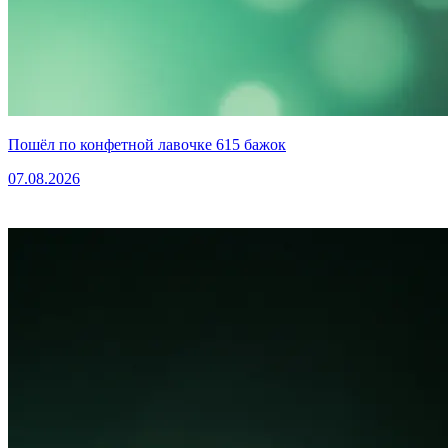
Пошёл по конфетной лавочке 615 бажок
07.08.2026