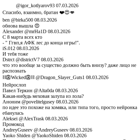
︎ ︎ ︎ ︎ ᅠ ︎ ︎
@igor_kotlyarov93
07.03.2026
Спасибо, взаимно, братан ❤️😍💋
ben
@birka500
08.03.2026
обнова вышла 😍
Alexander
@mrHa1D
08.03.2026
С 8 марта всех кто
- " Ггвп,я АФК лес до конца игры!".
iS.012
08.03.2026
И тебя тоже
Dstrct
@districtV7
08.03.2026
что это вообще за существо должно быть внизу? даже лицо не
распознать
⛓️👺Wicked👺⛓️
@Dragon_Slayer_Guts1
08.03.2026
Нейрослоп
Павел Теркин
@Alta0da
08.03.2026
Какая-нибудь меховая залупа из лола?
Аноним
@povelitelgusey
08.03.2026
по идее это похоже на хомяка, или типа того, просто нейронка
ебанулась
Aleksei
@AlexTrask
08.03.2026
Промокод
AndreyGuseev
@AndreyGuseev
08.03.2026
Yaoko Shiden
@YaokoShiden
08.03.2026