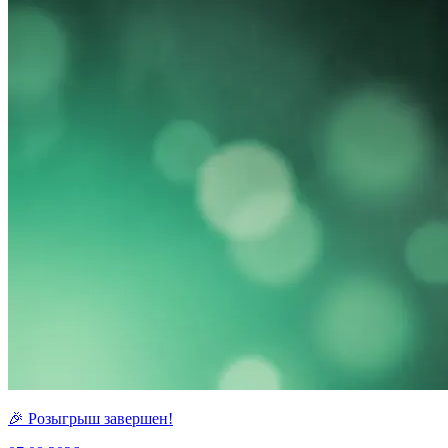
🎉 Розыгрыш завершен!