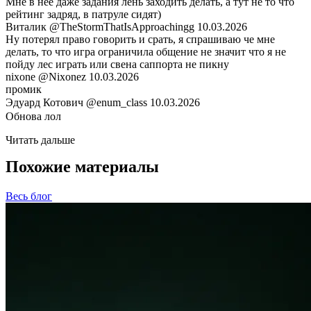
Мне в нее даже задания лень заходить делать, а тут не то что
рейтинг задряд, в патруле сидят)
Виталик
@TheStormThatIsApproachingg
10.03.2026
Ну потерял право говорить и срать, я спрашиваю че мне
делать, то что игра ограничила общение не значит что я не
пойду лес играть или свена саппорта не пикну
nixone
@Nixonez
10.03.2026
промик
ㅤЭдуард ㅤКотович
@enum_class
10.03.2026
Обнова лол
Читать дальше
Похожие материалы
Весь блог