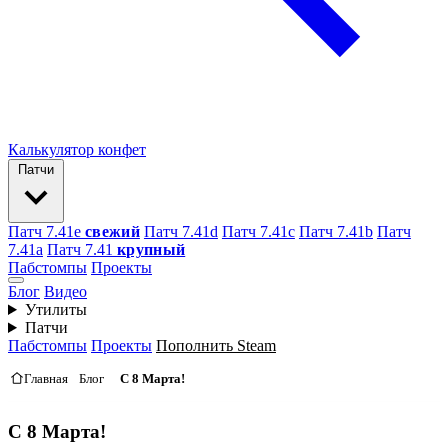
Калькулятор конфет
Патчи
Патч 7.41e
свежий
Патч 7.41d
Патч 7.41c
Патч 7.41b
Патч
7.41а
Патч 7.41
крупный
Пабстомпы
Проекты
Блог
Видео
Утилиты
Патчи
Пабстомпы
Проекты
Пополнить Steam
Главная
Блог
С 8 Марта!
С 8 Марта!