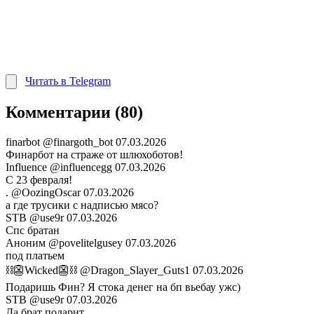
Читать в Telegram
Комментарии (80)
finarbot
@finargoth_bot
07.03.2026
Финарбот на страже от шлюхоботов!
Influence
@influencegg
07.03.2026
С 23 февраля!
.
@OozingOscar
07.03.2026
а где трусики с надписью мясо?
STB
@use9r
07.03.2026
Спс братан
Аноним
@povelitelgusey
07.03.2026
под платьем
⛓️👺Wicked👺⛓️
@Dragon_Slayer_Guts1
07.03.2026
Подаришь Фин? Я стока денег на бп вьебау ужс)
STB
@use9r
07.03.2026
Да брат подарит