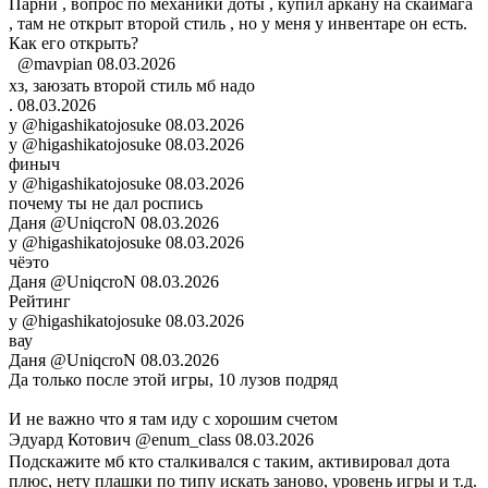
Парни , вопрос по механики доты , купил аркану на скаймага
, там не открыт второй стиль , но у меня у инвентаре он есть.
Как его открыть?
ㅤ ㅤ
@mavpian
08.03.2026
хз, заюзать второй стиль мб надо
.
08.03.2026
y
@higashikatojosuke
08.03.2026
y
@higashikatojosuke
08.03.2026
финыч
y
@higashikatojosuke
08.03.2026
почему ты не дал роспись
Даня
@UniqcroN
08.03.2026
y
@higashikatojosuke
08.03.2026
чёэто
Даня
@UniqcroN
08.03.2026
Рейтинг
y
@higashikatojosuke
08.03.2026
вау
Даня
@UniqcroN
08.03.2026
Да только после этой игры, 10 лузов подряд
И не важно что я там иду с хорошим счетом
ㅤЭдуард ㅤКотович
@enum_class
08.03.2026
Подскажите мб кто сталкивался с таким, активировал дота
плюс, нету плашки по типу искать заново, уровень игры и т.д.