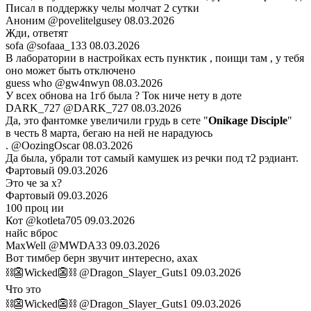
Писал в поддержку челы молчат 2 сутки
Аноним
@povelitelgusey
08.03.2026
Жди, ответят
sofa
@sofaaa_133
08.03.2026
В лаборатории в настройках есть пунктик , поищи там , у тебя
оно может быть отключено
guess who
@gw4nwyn
08.03.2026
У всех обнова на 1гб была ? Ток ниче нету в доте
DARK_727
@DARK_727
08.03.2026
Да, это фантомке увеличили грудь в сете "
Onikage Disciple
"
в честь 8 марта, бегаю на ней не нарадуюсь
.
@OozingOscar
08.03.2026
Да была, убрали тот самый камушек из речки под т2 рэдиант.
Фартовый
09.03.2026
Это че за х?
Фартовый
09.03.2026
100 проц ии
Кот
@kotleta705
09.03.2026
найс вброс
MaxWell
@MWDA33
09.03.2026
Вот тимбер берн звучит интересно, ахах
⛓️👺Wicked👺⛓️
@Dragon_Slayer_Guts1
09.03.2026
Что это
⛓️👺Wicked👺⛓️
@Dragon_Slayer_Guts1
09.03.2026