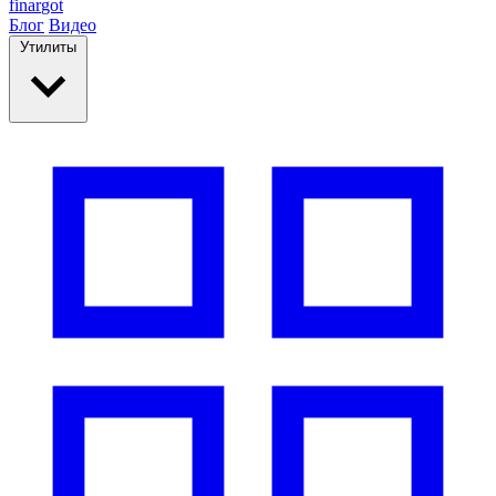
finar
got
Блог
Видео
Утилиты