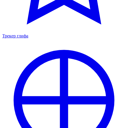
Трекер глифа