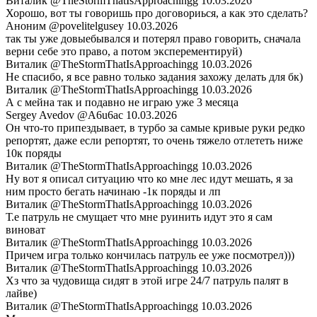
Виталик
@TheStormThatIsApproachingg
10.03.2026
Хорошо, вот ты говоришь про договориься, а как это сделать?
Аноним
@povelitelgusey
10.03.2026
так ты уже довыебывался и потерял право говорить, сначала
верни себе это право, а потом эксперементируй)
Виталик
@TheStormThatIsApproachingg
10.03.2026
Не спасибо, я все равно только задания захожу делать для бк)
Виталик
@TheStormThatIsApproachingg
10.03.2026
А с мейна так и подавно не играю уже 3 месяца
Sergey Avedov
@A6u6ac
10.03.2026
Он что-то припездывает, в турбо за самые кривые руки редко
репортят, даже если репортят, то очень тяжело отлететь ниже
10к поряды
Виталик
@TheStormThatIsApproachingg
10.03.2026
Ну вот я описал ситуацию что ко мне лес идут мешать, я за
ним просто бегать начинаю -1к поряды и лп
Виталик
@TheStormThatIsApproachingg
10.03.2026
Т.е патруль не смущает что мне руинить идут это я сам
виноват
Виталик
@TheStormThatIsApproachingg
10.03.2026
Причем игра только кончилась патруль ее уже посмотрел)))
Виталик
@TheStormThatIsApproachingg
10.03.2026
Хз что за чудовища сидят в этой игре 24/7 патруль палят в
лайве)
Виталик
@TheStormThatIsApproachingg
10.03.2026