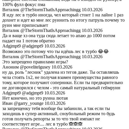
100% фулл фокус пма
Виталик
@TheStormThatIsApproachingg
10.03.2026
Я иду лес в турбо иногда, чел который стоит 1 на лайне 1 раз
дохнет и идет ко мне лес руинить по итогу патруль почему то
руин мне приписывает
Виталик
@TheStormThatIsApproachingg
10.03.2026
Да и ваще хз она туда сюда летает то апаю до 1000 потом
падает на 1 потом обратно
Adgjmpt9
@adgjmpt9
10.03.2026
Возможно это потому что ты идёшь лес в турбо 😂😂
Виталик
@TheStormThatIsApproachingg
10.03.2026
Это запрещено правилами игры?
Аноним
@povelitelgusey
10.03.2026
ну да, роль "лесник" удалена из тегов даже. Ты оставляешь
чела стоять 1х2, не получая взамен преимущества равного
тому, которое получают соперники. Если ты предварительно
не договорился с челом - это самый натуральный геймруин
Adgjmpt9
@adgjmpt9
10.03.2026
Нет конечно, но это руина лютая
Иван
@garry_younge
10.03.2026
за запрещенку тебя вообще бы забанили, а так если ты
заходишь в супер активный, сноубольный режим то будь
готов получать репорты за то что твой импакт не
соответствует игре.... лес в турбо 🙈🙈🙈