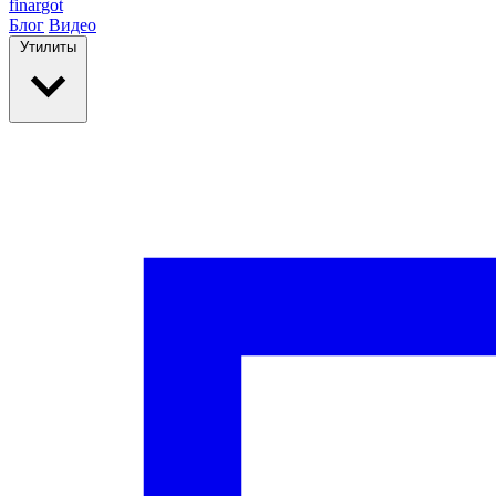
finar
got
Блог
Видео
Утилиты