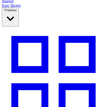
finar
got
Блог
Видео
Утилиты