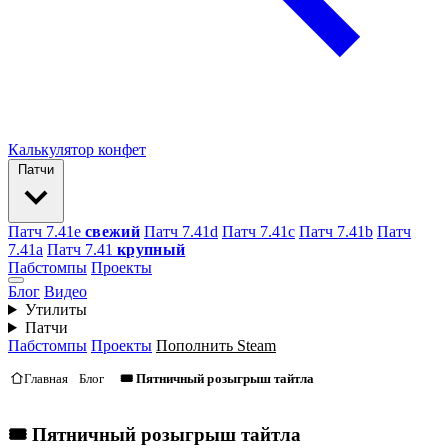
Калькулятор конфет
Патчи
Патч 7.41e
свежий
Патч 7.41d
Патч 7.41c
Патч 7.41b
Патч
7.41а
Патч 7.41
крупный
Пабстомпы
Проекты
Блог
Видео
Утилиты
Патчи
Пабстомпы
Проекты
Пополнить Steam
Главная
Блог
🎟 Пятничный розыгрыш тайтла
🎟 Пятничный розыгрыш тайтла