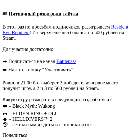
🎟
Пятничный розыгрыш тайтла
В этот раз по просьбам подписчиков разыгрываем
Resident
Evil Requiem
! И сверху еще два баланса по 500 рублей на
Steam.
Для участия достаточно:
➡️ Подписаться на канал
Battlepass
➡️ Нажать кнопку "Участвовать"
Ровно в 21:00 бот выберет 3 победителя: первое место
получит игру, а 2 и 3 по 500 рублей на Steam.
Какую игру разыграть в следующий раз, работяги?
❤️ – Black Myth: Wukong
🌭 – ELDEN RING + DLC
🔥 – HELLDIVERS™ 2
🤡 – сетики нам из доты и скинчики из кс
Поделиться