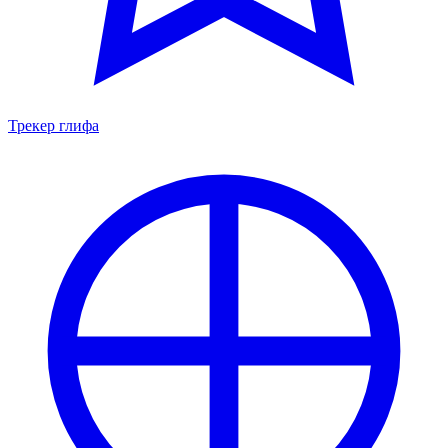
Трекер глифа