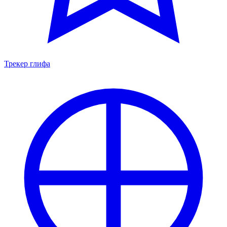
Трекер глифа