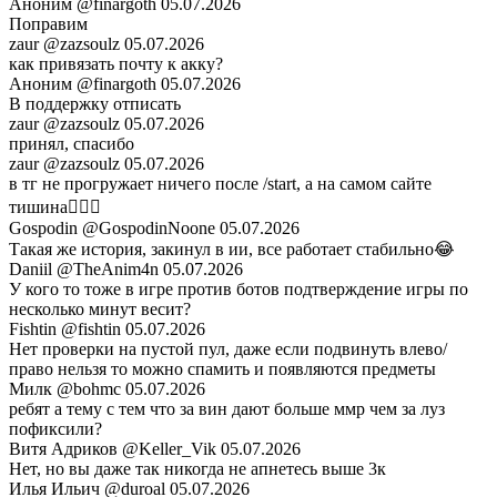
Аноним
@finargoth
05.07.2026
Поправим
zaur
@zazsoulz
05.07.2026
как привязать почту к акку?
Аноним
@finargoth
05.07.2026
В поддержку отписать
zaur
@zazsoulz
05.07.2026
принял, спасибо
zaur
@zazsoulz
05.07.2026
в тг не прогружает ничего после /start, а на самом сайте
тишина🤷🏻‍♂️
Gospodin
@GospodinNoone
05.07.2026
Такая же история, закинул в ии, все работает стабильно😂
Daniil
@TheAnim4n
05.07.2026
У кого то тоже в игре против ботов подтверждение игры по
несколько минут весит?
Fishtin
@fishtin
05.07.2026
Нет проверки на пустой пул, даже если подвинуть влево/
право нельзя то можно спамить и появляются предметы
Милк
@bohmc
05.07.2026
ребят а тему с тем что за вин дают больше ммр чем за луз
пофиксили?
Витя Адриков
@Keller_Vik
05.07.2026
Нет, но вы даже так никогда не апнетесь выше 3к
Илья Ильич
@duroal
05.07.2026