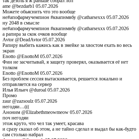
так дезоль я ж раньше собрал лол
ame
@bezdarb1
05.07.2026
Можете обьяснить что это вообще
не#апофармучемпион #квапнмвбу
@catharsexxx
05.07.2026
ну 2048 в смысле
не#апофармучемпион #квапнмвбу
@catharsexxx
05.07.2026
а рапира за скок очков вообще
Avtor
@DeadAvtor
05.07.2026
Рапиру выбить кажись как в змейке за хвостом ехать во весь
экран
Enotto
@EnottoM
05.07.2026
Фин не засчитывай, я защиту проверял, оказывается её нет
толком
Enotto
@EnottoM
05.07.2026
Без проблем сессия вытаскивается, решается локально и
отправляется на сервер
Илья Ильич
@duroal
05.07.2026
Промо
zaur
@zazsoulz
05.07.2026
негодяи…(((
Аноним
@Elizabethmeowmeow
05.07.2026
поч негодяи
этож круто, что чел так умеет, красава
и сразу сказал об этом, а не тайно сделал и выдал бы как-будто
сам столько набрал