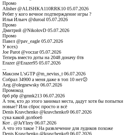
Промо
Alisher
@ALISHKA110RRK10
05.07.2026
Ребят у кого вечное подтверждение игры ?
Илья Ильич
@duroal
05.07.2026
Промо
Дмитрий
@NikolovD
05.07.2026
Промо
Павел
@pav_eagle
05.07.2026
У всех)
Joe Parot
@voczar
05.07.2026
Теперь вместо доты на 2048 доначу бтв
Erazer
@Erazer95
05.07.2026
...
Максим L'sGTP
@m_nevius_t
06.07.2026
Собрал 34900 а меня даже в топ 10 нет😕
Aeg
@olegnewsky
06.07.2026
Промокод
брб рбр
@gmnk213
06.07.2026
А тем, кто до этого занимал места, дадут хотя бы попытки
новые? Или сброс просто и всё
Denis Kravchenko
@kravchenko9
06.07.2026
сука какой долбоеб
Кот .
@JaYlzey
06.07.2026
А что это такое ? На развлечение для лудиков похоже
Denis Kravchenko
@kravchenko9
06.07.2026