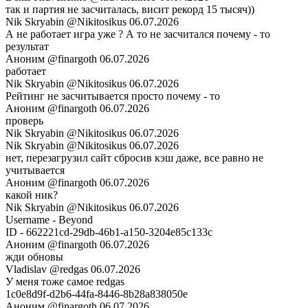
так и партия не засчиталась, висит рекорд 15 тысяч))
Nik Skryabin
@Nikitosikus
06.07.2026
А не работает игра уже ? А то не засчитался почему - то
результат
Аноним
@finargoth
06.07.2026
работает
Nik Skryabin
@Nikitosikus
06.07.2026
Рейтинг не засчитывается просто почему - то
Аноним
@finargoth
06.07.2026
проверь
Nik Skryabin
@Nikitosikus
06.07.2026
Nik Skryabin
@Nikitosikus
06.07.2026
нет, перезагрузил сайт сбросив кэш даже, все равно не
учитывается
Аноним
@finargoth
06.07.2026
какой ник?
Nik Skryabin
@Nikitosikus
06.07.2026
Username - Beyond
ID - 662221cd-29db-46b1-a150-3204e85c133c
Аноним
@finargoth
06.07.2026
жди обновы
Vladislav
@redgas
06.07.2026
У меня тоже самое redgas
1c0e8d9f-d2b6-44fa-8446-8b28a838050e
Аноним
@finargoth
06.07.2026