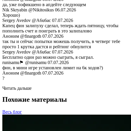
да, уже пофикшено в апдейте следующем
Nik Skryabin
@Nikitosikus
06.07.2026
Хорошо)
Sergey Avedov
@A6u6ac
07.07.2026
Капец фин залипуху сделал, теперь ждать пятницу, чтобы
пополнить счет и поиграть в это залипалово
Аноним
@finargoth
07.07.2026
так ты и сейчас попытки можешь получить, в четверг тебе
просто 1 крутка дастся и рейтинг обнулится
Sergey Avedov
@A6u6ac
07.07.2026
Бесплатно один раз можно сыграть, я сыграл.
runisamu🏴
@runisamu
07.07.2026
фин, в мини игре установлен лимит на 6к ходов?)
Аноним
@finargoth
07.07.2026
?
Читать дальше
Похожие материалы
Весь блог