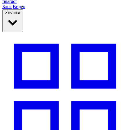
finar
got
Блог
Видео
Утилиты