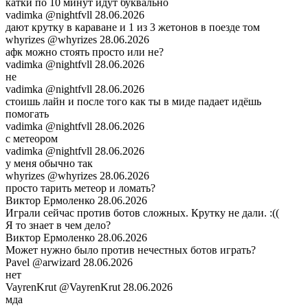
катки по 10 минут идут буквально
vadimka
@nightfvll
28.06.2026
дают крутку в караване и 1 из 3 жетонов в поезде том
whyrizes
@whyrizes
28.06.2026
афк можно стоять просто или не?
vadimka
@nightfvll
28.06.2026
не
vadimka
@nightfvll
28.06.2026
стоишь лайн и после того как ты в миде падает идёшь
помогать
vadimka
@nightfvll
28.06.2026
с метеором
vadimka
@nightfvll
28.06.2026
у меня обычно так
whyrizes
@whyrizes
28.06.2026
просто тарить метеор и ломать?
Виктор Ермоленко
28.06.2026
Играли сейчас против ботов сложных. Крутку не дали. :((
Я то знает в чем дело?
Виктор Ермоленко
28.06.2026
Может нужно было против нечестных ботов играть?
Pavel
@arwizard
28.06.2026
нет
VayrenKrut
@VayrenKrut
28.06.2026
мда