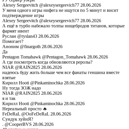
Alexey Sergeevitch
@alexeysergeevich77
28.06.2026
У меня одного игры нифега не ищутся по 5 минут и висит
подтверждение игры
Alexey Sergeevitch
@alexeysergeevich77
28.06.2026
А ещё в турбо набежало толпы нищебродов титанов, которые
фармят ивент
Руслан
@ryslan43
28.06.2026
Помогает?
Аноним
@finargoth
28.06.2026
Да
Pentagon Tomahawk
@Pentagon_Tomahawk
28.06.2026
А где посмотреть когда обновляются реролы?
NIAR
@RAIN2825
28.06.2026
надеюсь буду жить больше чем все фанаты геншина вместе
взятые
Кирилл Hooti
@Pinkaminochka
28.06.2026
Ну тогда ЗОЖ надо
NIAR
@RAIN2825
28.06.2026
я и так
Кирилл Hooti
@Pinkaminochka
28.06.2026
Нереальный просто 🔥
FeDeRaL
@OoFeDeRaL
28.06.2026
Сундук хуйнЯ?
.
@CooperBVS
28.06.2026