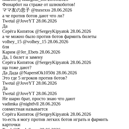
Финарбот на страже от шлюхоботов!
ママ友の息子
@traxexss
28.06.2026
а че против ботов дают что ли?
Twetal
@JoveYT
28.06.2026
Да
Серëга Кипяток
@SergeyKipyatok
28.06.2026
а че можно было против ботов фармить билеты
volhey_15
@volhey_15
28.06.2026
бля
Карим
@Jer_Ebets
28.06.2026
Да, 1 билет и замену
Серëга Кипяток
@SergeyKipyatok
28.06.2026
ща тоже дают?
Да Дада
@NaperstOk1050ti
28.06.2026
Это где 5 игроков против ботов?
Twetal
@JoveYT
28.06.2026
Да
Twetal
@JoveYT
28.06.2026
Не шарю брат, просто знаю что дают
vadimka
@nightfvll
28.06.2026
совместная называется
Серëга Кипяток
@SergeyKipyatok
28.06.2026
то-есть я могу против легких ботов играть и фармить
карточки