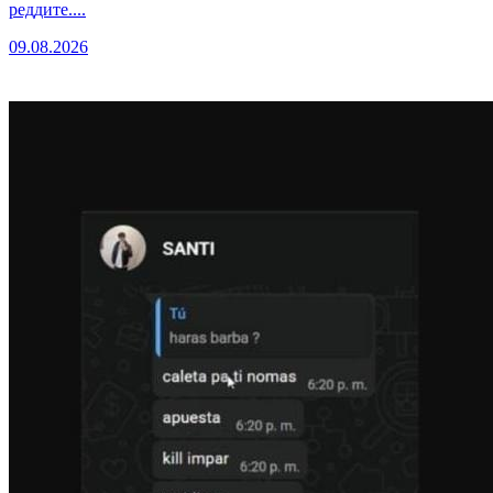
реддите....
09.08.2026