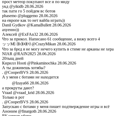
прост метеор покупают все и по миду
укд
@yikidb
28.06.2026
так пати го 5 пойдем вс ботов
phasemo
@pluggemo
28.06.2026
на европе как то нет вайба играть))
Danil Gydkov
@KamaBullett
28.06.2026
ахуенно))
Алексей
@ExFAn32
28.06.2026
Что за прикол. Написано 61 сообщение, а вижу всего 4
ッッM⒤⒦⒜⒩
@CrazyMikan
28.06.2026
Что за бред я не могу нечего купить в стиме не арканы не хера
NIAR
@RAIN2825
28.06.2026
20тыщ дней
Кирилл Hooti
@Pinkaminochka
28.06.2026
А ты доживешь хотябы?
.
@CooperBVS
28.06.2026
А у меня с ботами не находится
ᅠ ᅠ
@Izaya66
28.06.2026
а прокруты дают?
Vraad
@vraad_krid
28.06.2026
Только в рот
.
@CooperBVS
28.06.2026
Запускаю с ботами у меня пишет подтверждение игры и всё
Аноним
@finargoth
28.06.2026
РУ сервер убери