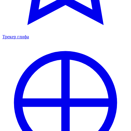
Трекер глифа