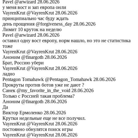
Pavel
@arwizard
28.06.2026
у меня вост и зап европа онли
VayrenKrut
@VayrenKrut
28.06.2026
принципиально час буду ждать
день прощения
@forgiveness_day
28.06.2026
Лимит 10 круток на неделю
Pavel
@arwizard
28.06.2026
оставил одну вост европу, норм нашло, но это не статистика
тоже
VayrenKrut
@VayrenKrut
28.06.2026
Аноним
@finargoth
28.06.2026
Брат, Россию убери
VayrenKrut
@VayrenKrut
28.06.2026
ладно
Pentagon Tomahawk
@Pentagon_Tomahawk
28.06.2026
Прокруты против ботов уже не дают ?
Санек
@my_favorite_in_the_void
28.06.2026
Только с Россией такая проблема?
Аноним
@finargoth
28.06.2026
Да
Виктор Ермоленко
28.06.2026
Крутки недельные еще не все получил.
VayrenKrut
@VayrenKrut
28.06.2026
постоянно обнулятся поиск игры
VayrenKrut
@VayrenKrut
28.06.2026