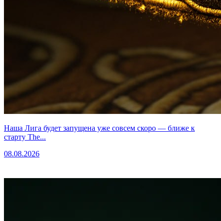
Наша Лига будет запущена уже совсем скоро — ближе к
старту The...
08.08.2026