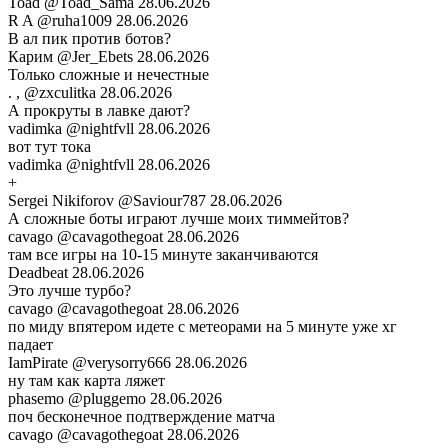
Toad
@Toad_Sama
28.06.2026
R A
@ruha1009
28.06.2026
В ал пик против ботов?
Карим
@Jer_Ebets
28.06.2026
Только сложные и нечестные
. ,
@zxculitka
28.06.2026
А прокруты в лавке дают?
vadimka
@nightfvll
28.06.2026
вот тут тока
vadimka
@nightfvll
28.06.2026
+
Sergei Nikiforov
@Saviour787
28.06.2026
А сложные боты играют лучше моих тиммейтов?
cavago
@cavagothegoat
28.06.2026
там все игры на 10-15 минуте заканчиваются
Deadbeat
28.06.2026
Это лучше турбо?
cavago
@cavagothegoat
28.06.2026
по миду впятером идете с метеорами на 5 минуте уже хг
падает
IamPirate
@verysorry666
28.06.2026
ну там как карта ляжет
phasemo
@pluggemo
28.06.2026
поч бесконечное подтверждение матча
cavago
@cavagothegoat
28.06.2026