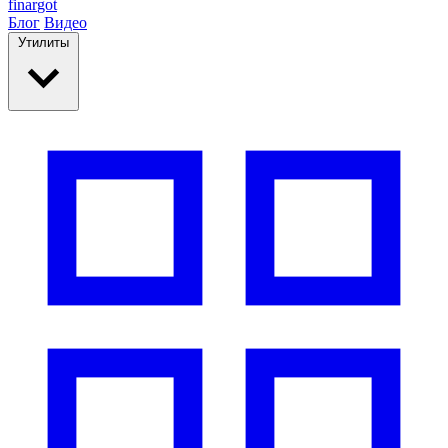
finar
got
Блог
Видео
Утилиты