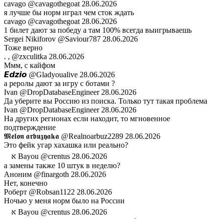
cavago
@cavagothegoat
28.06.2026
я лучше бы норм играл чем сток ждать
cavago
@cavagothegoat
28.06.2026
1 билет дают за победу а там 100% всегда выигрываешь
Sergei Nikiforov
@Saviour787
28.06.2026
Тоже верно
. ,
@zxculitka
28.06.2026
Ммм, с кайфом
𝙀𝙙𝙯𝙞𝙤
@Gladyoualive
28.06.2026
а реролы дают за игру с ботами ?
Ivan
@DropDatabaseEngineer
28.06.2026
Да уберите вы Россию из поиска. Только тут такая проблема
Ivan
@DropDatabaseEngineer
28.06.2026
На других регионах если находит, то мгновенное
подтверждение
𝕸𝖊𝖑𝖔𝖓 𝖆𝖗𝖇𝖚𝖟𝖞𝖆𝖐𝖆
@Realnoarbuz2289
28.06.2026
Это фейк угар хахашка или реально?
ᅠא Bayou
@crentus
28.06.2026
а замены также 10 штук в неделю?
Аноним
@finargoth
28.06.2026
Нет, конечно
Роберт
@Robsan1122
28.06.2026
Ночью у меня норм было на России
ᅠא Bayou
@crentus
28.06.2026