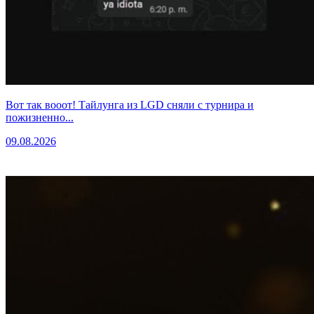
Вот так вооот! Тайлунга из LGD сняли с турнира и
пожизненно...
09.08.2026