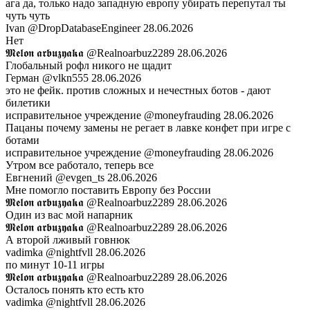
ага да, только надо западную европу убирать перепутал ты
чуть чуть
Ivan
@DropDatabaseEngineer
28.06.2026
Нет
𝕸𝖊𝖑𝖔𝖓 𝖆𝖗𝖇𝖚𝖟𝖞𝖆𝖐𝖆
@Realnoarbuz2289
28.06.2026
Глобальный рофл никого не щадит
Герман
@vlkn555
28.06.2026
это не фейк. против сложных и нечестных ботов - дают
билетики
исправительное учреждение
@moneyfrauding
28.06.2026
Пацаны почему замены не регает в лавке конфет при игре с
ботами
исправительное учреждение
@moneyfrauding
28.06.2026
Утром все работало, теперь все
Евгнений
@evgen_ts
28.06.2026
Мне помогло поставить Европу без России
𝕸𝖊𝖑𝖔𝖓 𝖆𝖗𝖇𝖚𝖟𝖞𝖆𝖐𝖆
@Realnoarbuz2289
28.06.2026
Один из вас мой напарник
𝕸𝖊𝖑𝖔𝖓 𝖆𝖗𝖇𝖚𝖟𝖞𝖆𝖐𝖆
@Realnoarbuz2289
28.06.2026
А второй лживый говнюк
vadimka
@nightfvll
28.06.2026
по минут 10-11 игры
𝕸𝖊𝖑𝖔𝖓 𝖆𝖗𝖇𝖚𝖟𝖞𝖆𝖐𝖆
@Realnoarbuz2289
28.06.2026
Осталось понять кто есть кто
vadimka
@nightfvll
28.06.2026