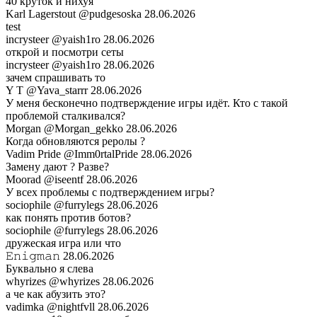
40 круток и нихуя
Karl Lagerstout
@pudgesoska
28.06.2026
test
incrysteer
@yaish1ro
28.06.2026
открой и посмотри сеты
incrysteer
@yaish1ro
28.06.2026
зачем спрашивать то
Y T
@Yava_starrr
28.06.2026
У меня бесконечно подтверждение игры идёт. Кто с такой
проблемой сталкивался?
Morgan
@Morgan_gekko
28.06.2026
Когда обновляются реролы ?
Vadim Pride
@Imm0rtalPride
28.06.2026
Замену дают ? Разве?
Moorad
@iseentf
28.06.2026
У всех проблемы с подтверждением игры?
sociophile
@furrylegs
28.06.2026
как понять против ботов?
sociophile
@furrylegs
28.06.2026
дружеская игра или что
𝙴𝚗𝚒𝚐𝚖𝚊𝚗
28.06.2026
Буквально я слева
whyrizes
@whyrizes
28.06.2026
а че как абузить это?
vadimka
@nightfvll
28.06.2026