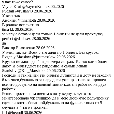
у вас тоже самое?
VayrenKrut
@VayrenKrut
28.06.2026
Руслан
@ryslan43
28.06.2026
У всех так
Аноним
@finargoth
28.06.2026
В ролике все сказано
tima kk
28.06.2026
за игру с ботами дали только 1 билет и не дали прокрутку
perfect
@dadasex
28.06.2026
да
Виктор Ермоленко
28.06.2026
У меня так же. Всем 5-ым дали по 1 билету. Без круток.
Evgeniy Masslow
@justmasslow
29.06.2026
Крутки не дают, да. 4 игры вчера сыграл. Только один билет
дают. И билет дают не рандомно, а самый левый
Stanislav
@Kot_Marshakk
29.06.2026
Господи и так на изи эти билеты лутаются,я в доту не заходил
8 месяцев,буквально за пару дней уже практически прошел
все,что доступно на данный момент,хоть и работаю на двух
работах...
Решил просто из-за ивента в доту вернуться,что-то
заинтересовало уж слишком,да и мою любимую роль-тройку
сделали востребованной,буквально на фулл-жетонах из 5
случаев в 4 ты на тройке...
🏴‍☠️
@hegodl
30.06.2026