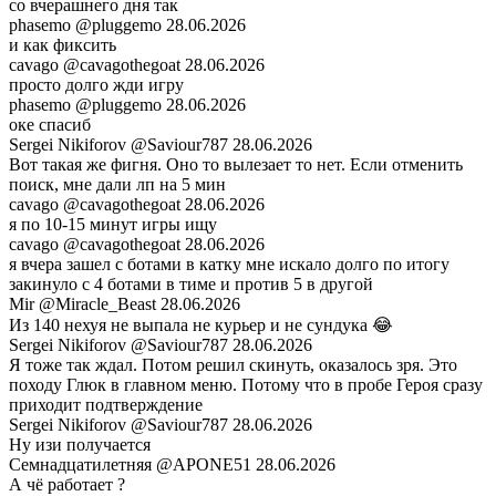
со вчерашнего дня так
phasemo
@pluggemo
28.06.2026
и как фиксить
cavago
@cavagothegoat
28.06.2026
просто долго жди игру
phasemo
@pluggemo
28.06.2026
оке спасиб
Sergei Nikiforov
@Saviour787
28.06.2026
Вот такая же фигня. Оно то вылезает то нет. Если отменить
поиск, мне дали лп на 5 мин
cavago
@cavagothegoat
28.06.2026
я по 10-15 минут игры ищу
cavago
@cavagothegoat
28.06.2026
я вчера зашел с ботами в катку мне искало долго по итогу
закинуло с 4 ботами в тиме и против 5 в другой
Mir
@Miracle_Beast
28.06.2026
Из 140 нехуя не выпала не курьер и не сундука 😂
Sergei Nikiforov
@Saviour787
28.06.2026
Я тоже так ждал. Потом решил скинуть, оказалось зря. Это
походу Глюк в главном меню. Потому что в пробе Героя сразу
приходит подтверждение
Sergei Nikiforov
@Saviour787
28.06.2026
Ну изи получается
Семнадцатилетняя
@APONE51
28.06.2026
А чё работает ?