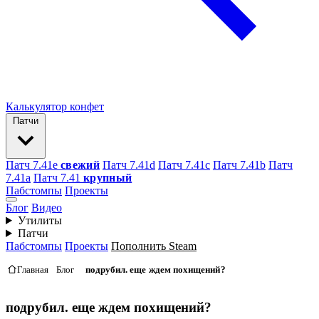
Калькулятор конфет
Патчи
Патч 7.41e
свежий
Патч 7.41d
Патч 7.41c
Патч 7.41b
Патч
7.41а
Патч 7.41
крупный
Пабстомпы
Проекты
Блог
Видео
Утилиты
Патчи
Пабстомпы
Проекты
Пополнить Steam
Главная
Блог
подрубил. еще ждем похищений?
подрубил. еще ждем похищений?