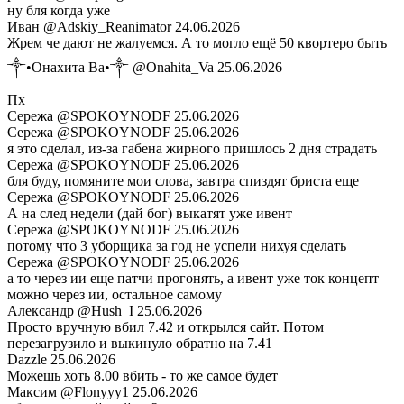
ну бля когда уже
Иван
@Adskiy_Reanimator
24.06.2026
Жрем че дают не жалуемся. А то могло ещё 50 квортеро быть
༒•Онахита Ва•༒
@Onahita_Va
25.06.2026
Пх
Сережа
@SPOKOYNODF
25.06.2026
Сережа
@SPOKOYNODF
25.06.2026
я это сделал, из-за габена жирного пришлось 2 дня страдать
Сережа
@SPOKOYNODF
25.06.2026
бля буду, помяните мои слова, завтра спиздят бриста еще
Сережа
@SPOKOYNODF
25.06.2026
А на след недели (дай бог) выкатят уже ивент
Сережа
@SPOKOYNODF
25.06.2026
потому что 3 уборщика за год не успели нихуя сделать
Сережа
@SPOKOYNODF
25.06.2026
а то через ии еще патчи прогонять, а ивент уже ток концепт
можно через ии, остальное самому
Александр
@Hush_I
25.06.2026
Просто вручную вбил 7.42 и открылся сайт. Потом
перезагрузило и выкинуло обратно на 7.41
Dazzle
25.06.2026
Можешь хоть 8.00 вбить - то же самое будет
Максим
@Flonyyy1
25.06.2026