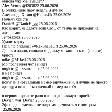
обнова уже хуй выйдет?
Alex Vetrov
@i203822
25.06.2026
В ближайшие пару недель, я думаю
Александр Хехов
@Hehan4ik
25.06.2026
Почему бриста
DanicH
@DanicH_gg
25.06.2026
Кто шарит, чё делать если СМС от твича не приходят на
авторизацию
.
@bzzzozz
25.06.2026
Удалить доту
Hz Chto pridumat'
@RakShaSaOff
25.06.2026
Давным давно, сливали модельку механического (как axe)
бриста
mike
@M1ked
25.06.2026
Мб после квал чот выйдет
ntrglctc
@dizzzmember
25.06.2026
и не придёт
ntrglctc
@dizzzmember
25.06.2026
покупай виртуальный номер зарубежный, и лучше не просто
аренду, а полностью личный номер на себя
в первом варианте рано или поздно аккаунт проебешь
Devian
@ai_Devian
25.06.2026
2фа подключаешь и не надо заморачиваться с номером
ㅤㅤㅤㅤㅤㅤㅤㅤㅤㅤㅤㅤㅤㅤㅤㅤㅤ
25.06.2026