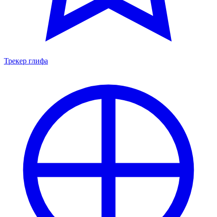
Трекер глифа