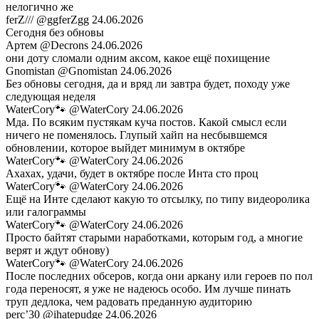
нелогично же
ferZ///
@ggferZgg
24.06.2026
Сегодня без обновы
Артем
@Decrons
24.06.2026
они доту сломали одним аксом, какое ещё похищение
Gnomistan
@Gnomistan
24.06.2026
Без обновы сегодня, да и вряд ли завтра будет, походу уже
следующая неделя
WaterCory🐾
@WaterCory
24.06.2026
Мда. По всяким пустякам куча постов. Какой смысл если
ничего не поменялось. Глупый хайп на несбывшемся
обновлении, которое выйдет минимум в октябре
WaterCory🐾
@WaterCory
24.06.2026
Ахахах, удачи, будет в октябре после Инта сто проц
WaterCory🐾
@WaterCory
24.06.2026
Ещё на Инте сделают какую то отсылку, по типу видеоролика
или галограммы
WaterCory🐾
@WaterCory
24.06.2026
Просто байтят старыми наработками, которым год, а многие
верят и ждут обнову)
WaterCory🐾
@WaterCory
24.06.2026
После последних обсеров, когда они аркану или героев по пол
года переносят, я уже не надеюсь особо. Им лучше пинать
труп дедлока, чем радовать преданную аудиторию
perc’30
@ihatepudge
24.06.2026