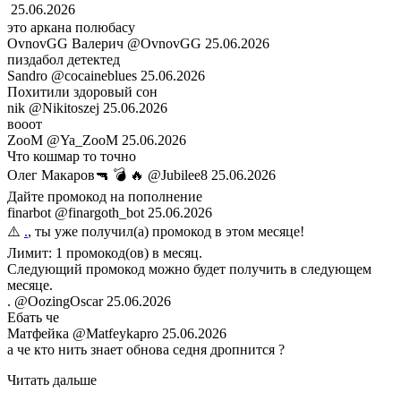
ㅤㅤㅤㅤㅤㅤㅤㅤㅤㅤㅤㅤㅤㅤㅤㅤㅤ
25.06.2026
это аркана полюбасу
OvnovGG Валерич
@OvnovGG
25.06.2026
пиздабол детектед
Sandro
@cocaineblues
25.06.2026
Похитили здоровый сон
nik
@Nikitoszej
25.06.2026
вооот
ZooM
@Ya_ZooM
25.06.2026
Что кошмар то точно
Олег Макаров🔫 💣 🔥
@Jubilee8
25.06.2026
Дайте промокод на пополнение
finarbot
@finargoth_bot
25.06.2026
⚠️
.
, ты уже получил(а) промокод в этом месяце!
Лимит: 1 промокод(ов) в месяц.
Следующий промокод можно будет получить в следующем
месяце.
.
@OozingOscar
25.06.2026
Ебать че
Матфейка
@Matfeykapro
25.06.2026
а че кто нить знает обнова седня дропнится ?
Читать дальше