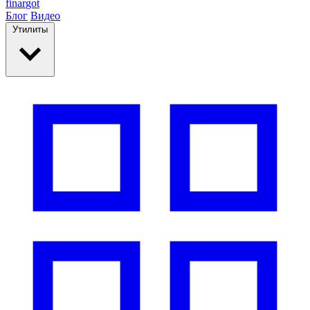
finar
got
Блог
Видео
Утилиты