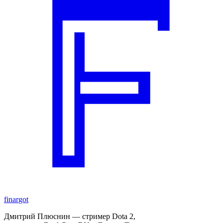
finar
got
Дмитрий Плюснин — стример Dota 2,