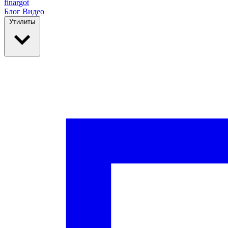
finar
got
Блог
Видео
Утилиты